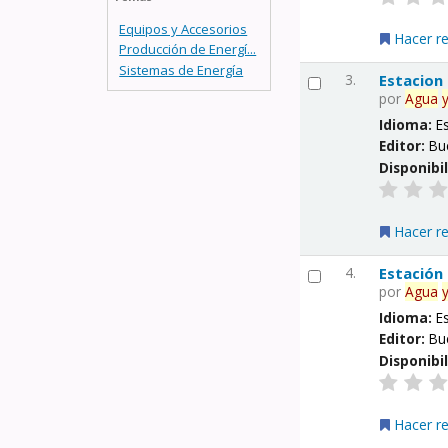
Equipos y Accesorios
Hacer r
Producción de Energí...
Sistemas de Energía
3.
Estacion
por
Agua
Idioma:
E
Editor:
Bu
Disponibi
Hacer r
4.
Estación
por
Agua
Idioma:
E
Editor:
Bu
Disponibi
Hacer r