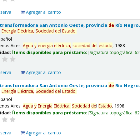
eserva
Agregar al carrito
 transformadora San Antonio Oeste, provincia
de
Río Negro
y
Energía
Eléctrica,
Sociedad
de
l
Estado
.
spañol
enos Aires:
Agua
y
energía
eléctrica,
sociedad
de
l
estado
, 1988
lidad:
Ítems disponibles para préstamo:
Signatura topográfica:
62
eserva
Agregar al carrito
 transformadora San Antonio Oeste, provincia
de
Río Negro
y
Energía
Eléctrica,
Sociedad
de
l
Estado
.
spañol
enos Aires:
Agua
y
Energía
Eléctrica,
Sociedad
de
l
Estado
, 1998
lidad:
Ítems disponibles para préstamo:
Signatura topográfica:
62
eserva
Agregar al carrito