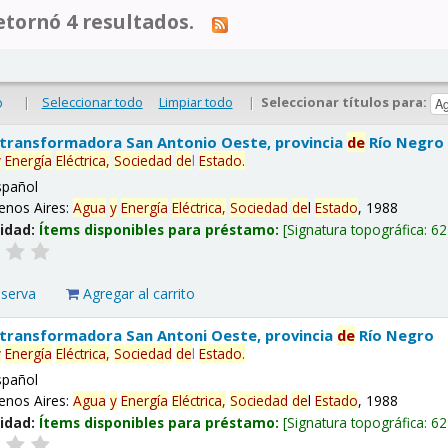
tornó 4 resultados.
|
Seleccionar todo
Limpiar todo
|
Seleccionar títulos para:
o
 transformadora San Antonio Oeste, provincia
de
Río Negro
y
Energía
Eléctrica,
Sociedad
de
l
Estado
.
spañol
enos Aires:
Agua
y
Energía
Eléctrica,
Sociedad
de
l
Estado
, 1988
lidad:
Ítems disponibles para préstamo:
Signatura topográfica:
62
eserva
Agregar al carrito
 transformadora San Antoni Oeste, provincia
de
Río Negro
y
Energía
Eléctrica,
Sociedad
de
l
Estado
.
spañol
enos Aires:
Agua
y
Energía
Eléctrica,
Sociedad
de
l
Estado
, 1988
lidad:
Ítems disponibles para préstamo:
Signatura topográfica:
62