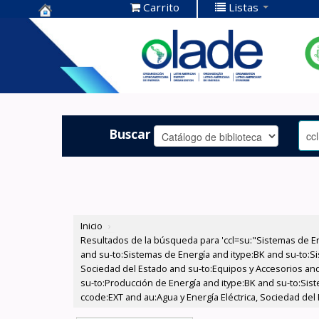
Carrito
Listas
Centro de
Documentación
OLADE -
Buscar
Inicio
›
Resultados de la búsqueda para 'ccl=su:"Sistemas de E
and su-to:Sistemas de Energía and itype:BK and su-to:Si
Sociedad del Estado and su-to:Equipos y Accesorios and
su-to:Producción de Energía and itype:BK and su-to:Sis
ccode:EXT and au:Agua y Energía Eléctrica, Sociedad del