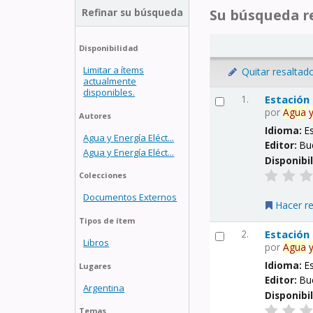
Refinar su búsqueda
Su búsqueda re
Disponibilidad
Limitar a ítems
Quitar resaltad
actualmente
disponibles.
1.
Estación
por
Agua
Autores
Idioma:
E
Agua y Energía Eléct...
Editor:
Bu
Agua y Energía Eléct...
Disponibi
Colecciones
Documentos Externos
Hacer r
Tipos de ítem
2.
Estación
Libros
por
Agua
Idioma:
E
Lugares
Editor:
Bu
Argentina
Disponibi
Temas