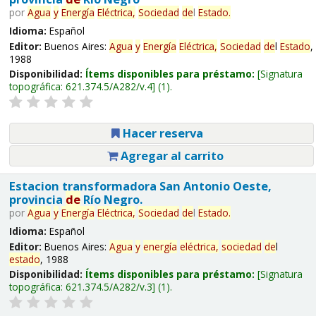
por
Agua
y
Energía
Eléctrica,
Sociedad
de
l
Estado
.
Idioma:
Español
Editor:
Buenos Aires:
Agua
y
Energía
Eléctrica,
Sociedad
de
l
Estado
,
1988
Disponibilidad:
Ítems disponibles para préstamo:
Signatura
topográfica:
621.374.5/A282/v.4
(1).
Hacer reserva
Agregar al carrito
Estacion transformadora San Antonio Oeste,
provincia
de
Río Negro.
por
Agua
y
Energía
Eléctrica,
Sociedad
de
l
Estado
.
Idioma:
Español
Editor:
Buenos Aires:
Agua
y
energía
eléctrica,
sociedad
de
l
estado
, 1988
Disponibilidad:
Ítems disponibles para préstamo:
Signatura
topográfica:
621.374.5/A282/v.3
(1).