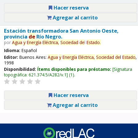
Hacer reserva
Agregar al carrito
Estación transformadora San Antonio Oeste,
provincia
de
Río Negro.
por
Agua
y
Energía
Eléctrica,
Sociedad
de
l
Estado
.
Idioma:
Español
Editor:
Buenos Aires:
Agua
y
Energía
Eléctrica,
Sociedad
de
l
Estado
,
1998
Disponibilidad:
Ítems disponibles para préstamo:
Signatura
topográfica:
621.374.5/A282/v.1
(1).
Hacer reserva
Agregar al carrito