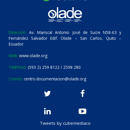
Dirección:
Av. Mariscal Antonio José de Sucre N58-63 y
Fernández Salvador Edif. Olade – San Carlos, Quito –
Ecuador.
Web:
www.olade.org
Teléfono:
(593 2) 259 8122 / 2598 280
Correo:
centro.documentacion@olade.org
Tweets by cubemediaco