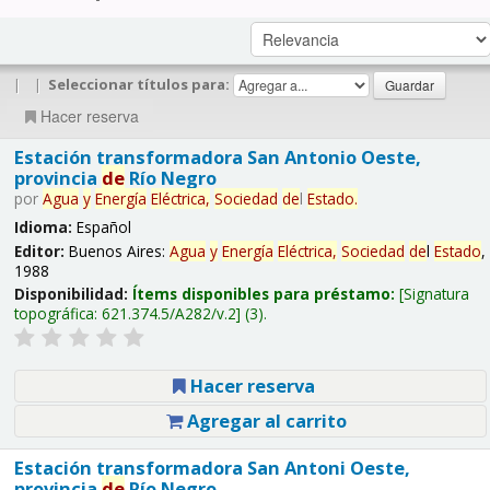
|
|
Seleccionar títulos para:
Hacer reserva
Estación transformadora San Antonio Oeste,
provincia
de
Río Negro
por
Agua
y
Energía
Eléctrica,
Sociedad
de
l
Estado
.
Idioma:
Español
Editor:
Buenos Aires:
Agua
y
Energía
Eléctrica,
Sociedad
de
l
Estado
,
1988
Disponibilidad:
Ítems disponibles para préstamo:
Signatura
topográfica:
621.374.5/A282/v.2
(3).
Hacer reserva
Agregar al carrito
Estación transformadora San Antoni Oeste,
provincia
de
Río Negro