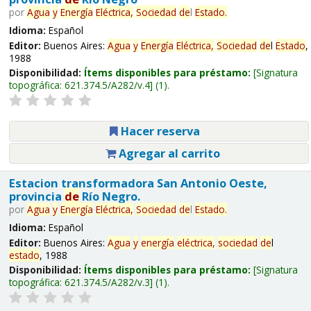
por
Agua
y
Energía
Eléctrica,
Sociedad
de
l
Estado
.
Idioma:
Español
Editor:
Buenos Aires:
Agua
y
Energía
Eléctrica,
Sociedad
de
l
Estado
,
1988
Disponibilidad:
Ítems disponibles para préstamo:
Signatura
topográfica:
621.374.5/A282/v.4
(1).
Hacer reserva
Agregar al carrito
Estacion transformadora San Antonio Oeste,
provincia
de
Río Negro.
por
Agua
y
Energía
Eléctrica,
Sociedad
de
l
Estado
.
Idioma:
Español
Editor:
Buenos Aires:
Agua
y
energía
eléctrica,
sociedad
de
l
estado
, 1988
Disponibilidad:
Ítems disponibles para préstamo:
Signatura
topográfica:
621.374.5/A282/v.3
(1).