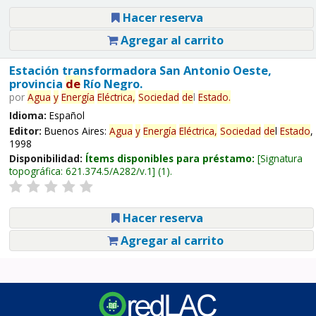
Hacer reserva
Agregar al carrito
Estación transformadora San Antonio Oeste,
provincia
de
Río Negro.
por
Agua
y
Energía
Eléctrica,
Sociedad
de
l
Estado
.
Idioma:
Español
Editor:
Buenos Aires:
Agua
y
Energía
Eléctrica,
Sociedad
de
l
Estado
,
1998
Disponibilidad:
Ítems disponibles para préstamo:
Signatura
topográfica:
621.374.5/A282/v.1
(1).
Hacer reserva
Agregar al carrito