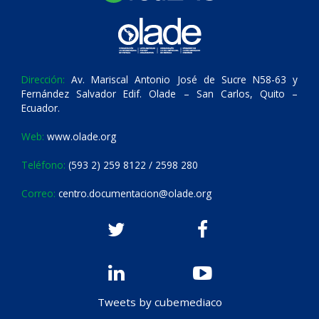
Dirección:
Av. Mariscal Antonio José de Sucre N58-63 y
Fernández Salvador Edif. Olade – San Carlos, Quito –
Ecuador.
Web:
www.olade.org
Teléfono:
(593 2) 259 8122 / 2598 280
Correo:
centro.documentacion@olade.org
Tweets by cubemediaco