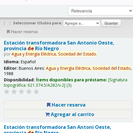
|
|
Seleccionar títulos para:
Hacer reserva
Estación transformadora San Antonio Oeste,
provincia
de
Río Negro
por
Agua
y
Energía
Eléctrica,
Sociedad
de
l
Estado
.
Idioma:
Español
Editor:
Buenos Aires:
Agua
y
Energía
Eléctrica,
Sociedad
de
l
Estado
,
1988
Disponibilidad:
Ítems disponibles para préstamo:
Signatura
topográfica:
621.374.5/A282/v.2
(3).
Hacer reserva
Agregar al carrito
Estación transformadora San Antoni Oeste,
provincia
de
Río Negro