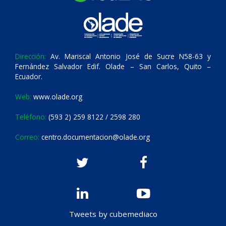
Dirección:
Av. Mariscal Antonio José de Sucre N58-63 y
Fernández Salvador Edif. Olade – San Carlos, Quito –
Ecuador.
Web:
www.olade.org
Teléfono:
(593 2) 259 8122 / 2598 280
Correo:
centro.documentacion@olade.org
Tweets by cubemediaco