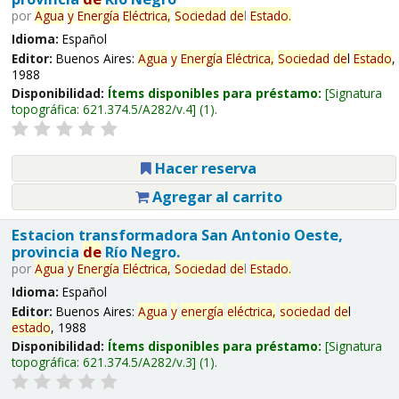
por
Agua
y
Energía
Eléctrica,
Sociedad
de
l
Estado
.
Idioma:
Español
Editor:
Buenos Aires:
Agua
y
Energía
Eléctrica,
Sociedad
de
l
Estado
,
1988
Disponibilidad:
Ítems disponibles para préstamo:
Signatura
topográfica:
621.374.5/A282/v.4
(1).
Hacer reserva
Agregar al carrito
Estacion transformadora San Antonio Oeste,
provincia
de
Río Negro.
por
Agua
y
Energía
Eléctrica,
Sociedad
de
l
Estado
.
Idioma:
Español
Editor:
Buenos Aires:
Agua
y
energía
eléctrica,
sociedad
de
l
estado
, 1988
Disponibilidad:
Ítems disponibles para préstamo:
Signatura
topográfica:
621.374.5/A282/v.3
(1).