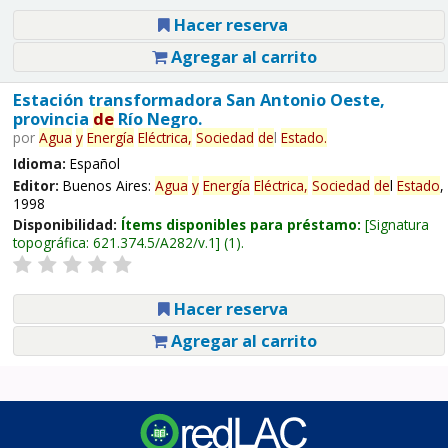
Hacer reserva
Agregar al carrito
Estación transformadora San Antonio Oeste,
provincia
de
Río Negro.
por
Agua
y
Energía
Eléctrica,
Sociedad
de
l
Estado
.
Idioma:
Español
Editor:
Buenos Aires:
Agua
y
Energía
Eléctrica,
Sociedad
de
l
Estado
,
1998
Disponibilidad:
Ítems disponibles para préstamo:
Signatura
topográfica:
621.374.5/A282/v.1
(1).
Hacer reserva
Agregar al carrito