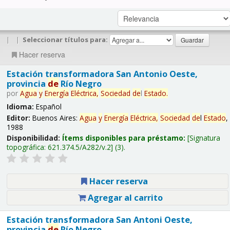
|
|
Seleccionar títulos para:
Hacer reserva
Estación transformadora San Antonio Oeste,
provincia
de
Río Negro
por
Agua
y
Energía
Eléctrica,
Sociedad
de
l
Estado
.
Idioma:
Español
Editor:
Buenos Aires:
Agua
y
Energía
Eléctrica,
Sociedad
de
l
Estado
,
1988
Disponibilidad:
Ítems disponibles para préstamo:
Signatura
topográfica:
621.374.5/A282/v.2
(3).
Hacer reserva
Agregar al carrito
Estación transformadora San Antoni Oeste,
provincia
de
Río Negro