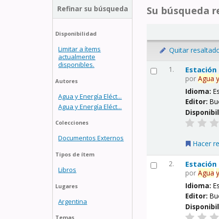
Refinar su búsqueda
Su búsqueda re
Disponibilidad
Limitar a ítems
Quitar resaltad
actualmente
disponibles.
1.
Estación
por
Agua
Autores
Idioma:
E
Agua y Energía Eléct...
Editor:
Bu
Agua y Energía Eléct...
Disponibi
Colecciones
Documentos Externos
Hacer r
Tipos de ítem
2.
Estación
Libros
por
Agua
Idioma:
E
Lugares
Editor:
Bu
Argentina
Disponibi
Temas