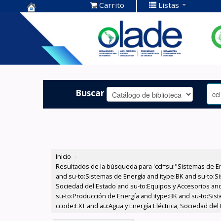
Carrito
Listas
Centro de
Documentación
OLADE -
Buscar
Inicio
›
Resultados de la búsqueda para 'ccl=su:"Sistemas de E
and su-to:Sistemas de Energía and itype:BK and su-to:Si
Sociedad del Estado and su-to:Equipos y Accesorios and
su-to:Producción de Energía and itype:BK and su-to:Sis
ccode:EXT and au:Agua y Energía Eléctrica, Sociedad del 