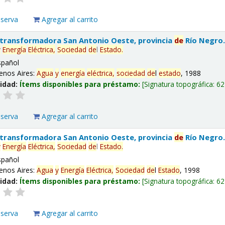
eserva
Agregar al carrito
 transformadora San Antonio Oeste, provincia
de
Río Negro
y
Energía
Eléctrica,
Sociedad
de
l
Estado
.
spañol
enos Aires:
Agua
y
energía
eléctrica,
sociedad
de
l
estado
, 1988
lidad:
Ítems disponibles para préstamo:
Signatura topográfica:
62
eserva
Agregar al carrito
 transformadora San Antonio Oeste, provincia
de
Río Negro
y
Energía
Eléctrica,
Sociedad
de
l
Estado
.
spañol
enos Aires:
Agua
y
Energía
Eléctrica,
Sociedad
de
l
Estado
, 1998
lidad:
Ítems disponibles para préstamo:
Signatura topográfica:
62
eserva
Agregar al carrito