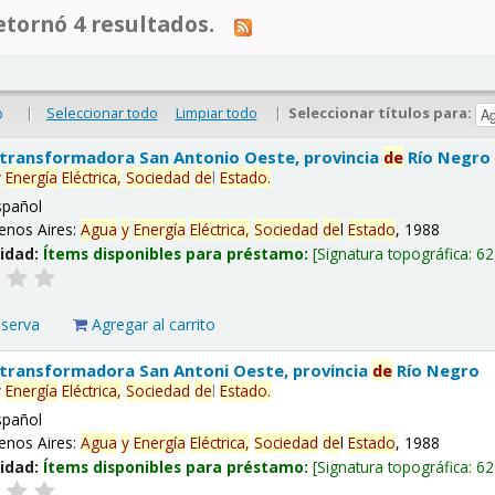
tornó 4 resultados.
|
Seleccionar todo
Limpiar todo
|
Seleccionar títulos para:
o
 transformadora San Antonio Oeste, provincia
de
Río Negro
y
Energía
Eléctrica,
Sociedad
de
l
Estado
.
spañol
enos Aires:
Agua
y
Energía
Eléctrica,
Sociedad
de
l
Estado
, 1988
lidad:
Ítems disponibles para préstamo:
Signatura topográfica:
62
eserva
Agregar al carrito
 transformadora San Antoni Oeste, provincia
de
Río Negro
y
Energía
Eléctrica,
Sociedad
de
l
Estado
.
spañol
enos Aires:
Agua
y
Energía
Eléctrica,
Sociedad
de
l
Estado
, 1988
lidad:
Ítems disponibles para préstamo:
Signatura topográfica:
62