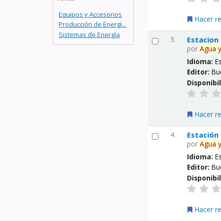
Equipos y Accesorios
Hacer r
Producción de Energí...
Sistemas de Energía
3.
Estacion
por
Agua
Idioma:
E
Editor:
Bu
Disponibi
Hacer r
4.
Estación
por
Agua
Idioma:
E
Editor:
Bu
Disponibi
Hacer r