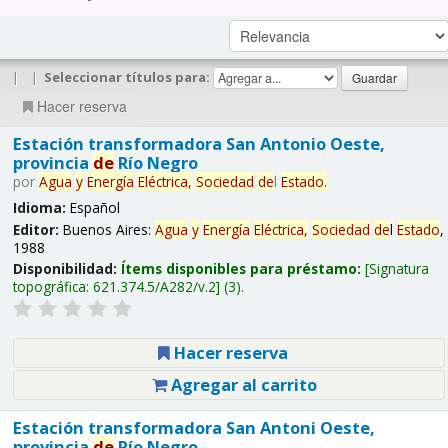
|
|
Seleccionar títulos para:
Hacer reserva
Estación transformadora San Antonio Oeste,
provincia
de
Río Negro
por
Agua
y
Energía
Eléctrica,
Sociedad
de
l
Estado
.
Idioma:
Español
Editor:
Buenos Aires:
Agua
y
Energía
Eléctrica,
Sociedad
de
l
Estado
,
1988
Disponibilidad:
Ítems disponibles para préstamo:
Signatura
topográfica:
621.374.5/A282/v.2
(3).
Hacer reserva
Agregar al carrito
Estación transformadora San Antoni Oeste,
provincia
de
Río Negro