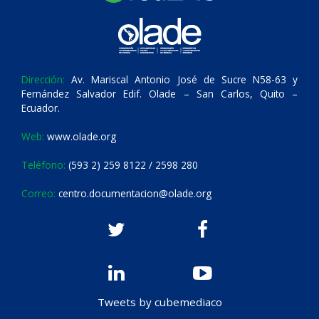
Dirección:
Av. Mariscal Antonio José de Sucre N58-63 y
Fernández Salvador Edif. Olade – San Carlos, Quito –
Ecuador.
Web:
www.olade.org
Teléfono:
(593 2) 259 8122 / 2598 280
Correo:
centro.documentacion@olade.org
Tweets by cubemediaco