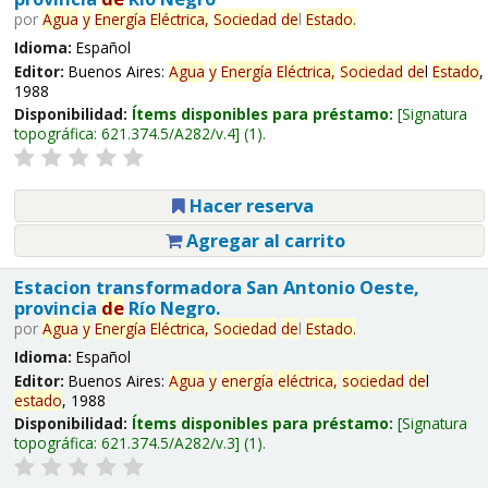
por
Agua
y
Energía
Eléctrica,
Sociedad
de
l
Estado
.
Idioma:
Español
Editor:
Buenos Aires:
Agua
y
Energía
Eléctrica,
Sociedad
de
l
Estado
,
1988
Disponibilidad:
Ítems disponibles para préstamo:
Signatura
topográfica:
621.374.5/A282/v.4
(1).
Hacer reserva
Agregar al carrito
Estacion transformadora San Antonio Oeste,
provincia
de
Río Negro.
por
Agua
y
Energía
Eléctrica,
Sociedad
de
l
Estado
.
Idioma:
Español
Editor:
Buenos Aires:
Agua
y
energía
eléctrica,
sociedad
de
l
estado
, 1988
Disponibilidad:
Ítems disponibles para préstamo:
Signatura
topográfica:
621.374.5/A282/v.3
(1).