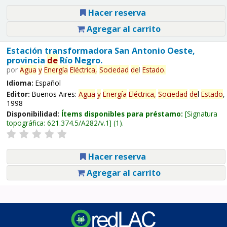
Hacer reserva
Agregar al carrito
Estación transformadora San Antonio Oeste,
provincia
de
Río Negro.
por
Agua
y
Energía
Eléctrica,
Sociedad
de
l
Estado
.
Idioma:
Español
Editor:
Buenos Aires:
Agua
y
Energía
Eléctrica,
Sociedad
de
l
Estado
,
1998
Disponibilidad:
Ítems disponibles para préstamo:
Signatura
topográfica:
621.374.5/A282/v.1
(1).
Hacer reserva
Agregar al carrito