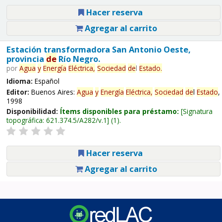
Hacer reserva
Agregar al carrito
Estación transformadora San Antonio Oeste,
provincia
de
Río Negro.
por
Agua
y
Energía
Eléctrica,
Sociedad
de
l
Estado
.
Idioma:
Español
Editor:
Buenos Aires:
Agua
y
Energía
Eléctrica,
Sociedad
de
l
Estado
,
1998
Disponibilidad:
Ítems disponibles para préstamo:
Signatura
topográfica:
621.374.5/A282/v.1
(1).
Hacer reserva
Agregar al carrito