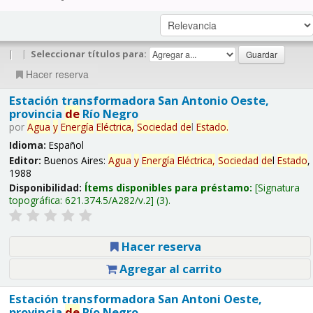
|
|
Seleccionar títulos para:
Hacer reserva
Estación transformadora San Antonio Oeste,
provincia
de
Río Negro
por
Agua
y
Energía
Eléctrica,
Sociedad
de
l
Estado
.
Idioma:
Español
Editor:
Buenos Aires:
Agua
y
Energía
Eléctrica,
Sociedad
de
l
Estado
,
1988
Disponibilidad:
Ítems disponibles para préstamo:
Signatura
topográfica:
621.374.5/A282/v.2
(3).
Hacer reserva
Agregar al carrito
Estación transformadora San Antoni Oeste,
provincia
de
Río Negro