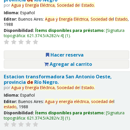
por
Agua
y
Energía
Eléctrica,
Sociedad
de
l
Estado
.
Idioma:
Español
Editor:
Buenos Aires:
Agua
y
Energía
Eléctrica,
Sociedad
de
l
Estado
,
1988
Disponibilidad:
Ítems disponibles para préstamo:
Signatura
topográfica:
621.374.5/A282/v.4
(1).
Hacer reserva
Agregar al carrito
Estacion transformadora San Antonio Oeste,
provincia
de
Río Negro.
por
Agua
y
Energía
Eléctrica,
Sociedad
de
l
Estado
.
Idioma:
Español
Editor:
Buenos Aires:
Agua
y
energía
eléctrica,
sociedad
de
l
estado
, 1988
Disponibilidad:
Ítems disponibles para préstamo:
Signatura
topográfica:
621.374.5/A282/v.3
(1).