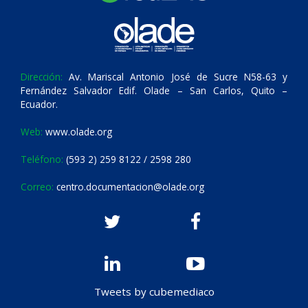
Dirección:
Av. Mariscal Antonio José de Sucre N58-63 y
Fernández Salvador Edif. Olade – San Carlos, Quito –
Ecuador.
Web:
www.olade.org
Teléfono:
(593 2) 259 8122 / 2598 280
Correo:
centro.documentacion@olade.org
Tweets by cubemediaco