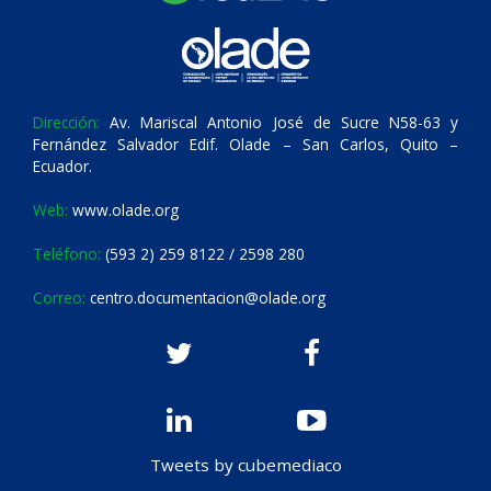
Dirección:
Av. Mariscal Antonio José de Sucre N58-63 y
Fernández Salvador Edif. Olade – San Carlos, Quito –
Ecuador.
Web:
www.olade.org
Teléfono:
(593 2) 259 8122 / 2598 280
Correo:
centro.documentacion@olade.org
Tweets by cubemediaco