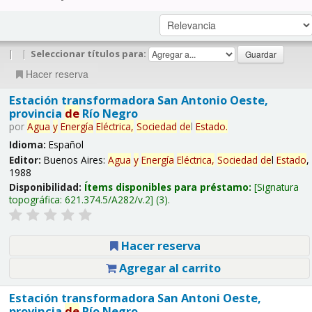
|
|
Seleccionar títulos para:
Hacer reserva
Estación transformadora San Antonio Oeste,
provincia
de
Río Negro
por
Agua
y
Energía
Eléctrica,
Sociedad
de
l
Estado
.
Idioma:
Español
Editor:
Buenos Aires:
Agua
y
Energía
Eléctrica,
Sociedad
de
l
Estado
,
1988
Disponibilidad:
Ítems disponibles para préstamo:
Signatura
topográfica:
621.374.5/A282/v.2
(3).
Hacer reserva
Agregar al carrito
Estación transformadora San Antoni Oeste,
provincia
de
Río Negro