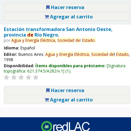
Hacer reserva
Agregar al carrito
Estación transformadora San Antonio Oeste,
provincia
de
Río Negro.
por
Agua
y
Energía
Eléctrica,
Sociedad
de
l
Estado
.
Idioma:
Español
Editor:
Buenos Aires:
Agua
y
Energía
Eléctrica,
Sociedad
de
l
Estado
,
1998
Disponibilidad:
Ítems disponibles para préstamo:
Signatura
topográfica:
621.374.5/A282/v.1
(1).
Hacer reserva
Agregar al carrito