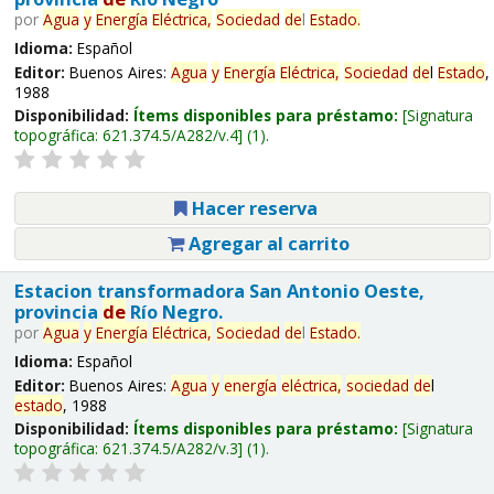
por
Agua
y
Energía
Eléctrica,
Sociedad
de
l
Estado
.
Idioma:
Español
Editor:
Buenos Aires:
Agua
y
Energía
Eléctrica,
Sociedad
de
l
Estado
,
1988
Disponibilidad:
Ítems disponibles para préstamo:
Signatura
topográfica:
621.374.5/A282/v.4
(1).
Hacer reserva
Agregar al carrito
Estacion transformadora San Antonio Oeste,
provincia
de
Río Negro.
por
Agua
y
Energía
Eléctrica,
Sociedad
de
l
Estado
.
Idioma:
Español
Editor:
Buenos Aires:
Agua
y
energía
eléctrica,
sociedad
de
l
estado
, 1988
Disponibilidad:
Ítems disponibles para préstamo:
Signatura
topográfica:
621.374.5/A282/v.3
(1).