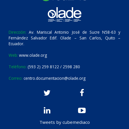
Dirección:
Av. Mariscal Antonio José de Sucre N58-63 y
Fernández Salvador Edif. Olade – San Carlos, Quito –
Ecuador.
Web:
www.olade.org
Teléfono:
(593 2) 259 8122 / 2598 280
Correo:
centro.documentacion@olade.org
Tweets by cubemediaco