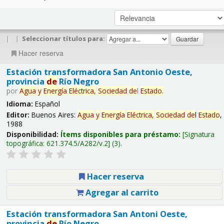
|
|
Seleccionar títulos para:
Hacer reserva
Estación transformadora San Antonio Oeste,
provincia
de
Río Negro
por
Agua
y
Energía
Eléctrica,
Sociedad
de
l
Estado
.
Idioma:
Español
Editor:
Buenos Aires:
Agua
y
Energía
Eléctrica,
Sociedad
de
l
Estado
,
1988
Disponibilidad:
Ítems disponibles para préstamo:
Signatura
topográfica:
621.374.5/A282/v.2
(3).
Hacer reserva
Agregar al carrito
Estación transformadora San Antoni Oeste,
provincia
de
Río Negro