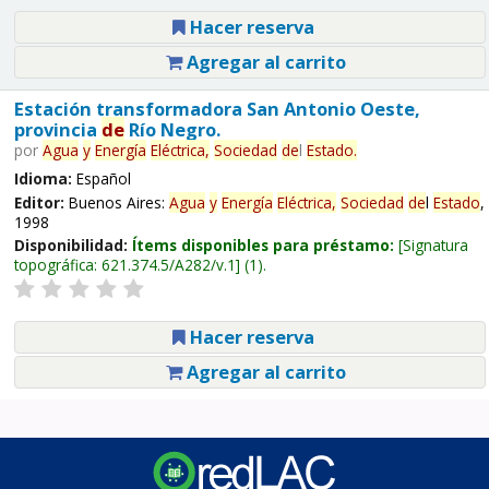
Hacer reserva
Agregar al carrito
Estación transformadora San Antonio Oeste,
provincia
de
Río Negro.
por
Agua
y
Energía
Eléctrica,
Sociedad
de
l
Estado
.
Idioma:
Español
Editor:
Buenos Aires:
Agua
y
Energía
Eléctrica,
Sociedad
de
l
Estado
,
1998
Disponibilidad:
Ítems disponibles para préstamo:
Signatura
topográfica:
621.374.5/A282/v.1
(1).
Hacer reserva
Agregar al carrito