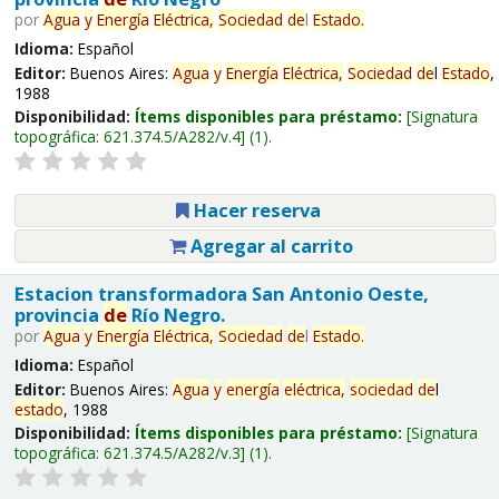
por
Agua
y
Energía
Eléctrica,
Sociedad
de
l
Estado
.
Idioma:
Español
Editor:
Buenos Aires:
Agua
y
Energía
Eléctrica,
Sociedad
de
l
Estado
,
1988
Disponibilidad:
Ítems disponibles para préstamo:
Signatura
topográfica:
621.374.5/A282/v.4
(1).
Hacer reserva
Agregar al carrito
Estacion transformadora San Antonio Oeste,
provincia
de
Río Negro.
por
Agua
y
Energía
Eléctrica,
Sociedad
de
l
Estado
.
Idioma:
Español
Editor:
Buenos Aires:
Agua
y
energía
eléctrica,
sociedad
de
l
estado
, 1988
Disponibilidad:
Ítems disponibles para préstamo:
Signatura
topográfica:
621.374.5/A282/v.3
(1).