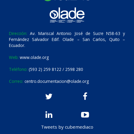
Dirección:
Av. Mariscal Antonio José de Sucre N58-63 y
Fernández Salvador Edif. Olade – San Carlos, Quito –
Ecuador.
Web:
www.olade.org
Teléfono:
(593 2) 259 8122 / 2598 280
Correo:
centro.documentacion@olade.org
Tweets by cubemediaco