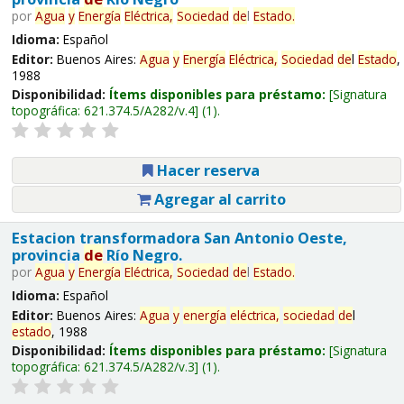
por
Agua
y
Energía
Eléctrica,
Sociedad
de
l
Estado
.
Idioma:
Español
Editor:
Buenos Aires:
Agua
y
Energía
Eléctrica,
Sociedad
de
l
Estado
,
1988
Disponibilidad:
Ítems disponibles para préstamo:
Signatura
topográfica:
621.374.5/A282/v.4
(1).
Hacer reserva
Agregar al carrito
Estacion transformadora San Antonio Oeste,
provincia
de
Río Negro.
por
Agua
y
Energía
Eléctrica,
Sociedad
de
l
Estado
.
Idioma:
Español
Editor:
Buenos Aires:
Agua
y
energía
eléctrica,
sociedad
de
l
estado
, 1988
Disponibilidad:
Ítems disponibles para préstamo:
Signatura
topográfica:
621.374.5/A282/v.3
(1).