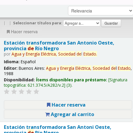
|
|
Seleccionar títulos para:
Hacer reserva
Estación transformadora San Antonio Oeste,
provincia
de
Río Negro
por
Agua
y
Energía
Eléctrica,
Sociedad
de
l
Estado
.
Idioma:
Español
Editor:
Buenos Aires:
Agua
y
Energía
Eléctrica,
Sociedad
de
l
Estado
,
1988
Disponibilidad:
Ítems disponibles para préstamo:
Signatura
topográfica:
621.374.5/A282/v.2
(3).
Hacer reserva
Agregar al carrito
Estación transformadora San Antoni Oeste,
provincia
de
Río Negro