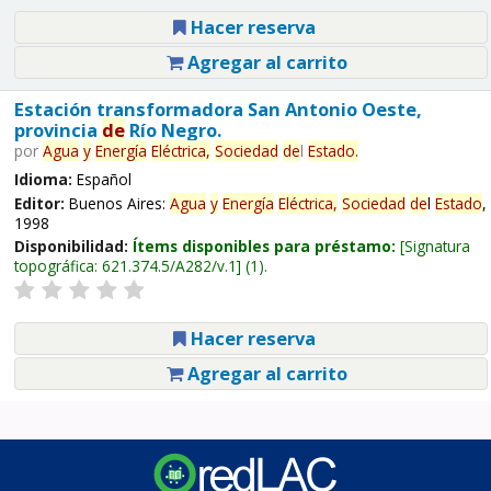
Hacer reserva
Agregar al carrito
Estación transformadora San Antonio Oeste,
provincia
de
Río Negro.
por
Agua
y
Energía
Eléctrica,
Sociedad
de
l
Estado
.
Idioma:
Español
Editor:
Buenos Aires:
Agua
y
Energía
Eléctrica,
Sociedad
de
l
Estado
,
1998
Disponibilidad:
Ítems disponibles para préstamo:
Signatura
topográfica:
621.374.5/A282/v.1
(1).
Hacer reserva
Agregar al carrito