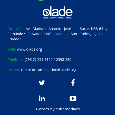
Dirección:
Av. Mariscal Antonio José de Sucre N58-63 y
Fernández Salvador Edif. Olade – San Carlos, Quito –
Ecuador.
Web:
www.olade.org
Teléfono:
(593 2) 259 8122 / 2598 280
Correo:
centro.documentacion@olade.org
Tweets by cubemediaco