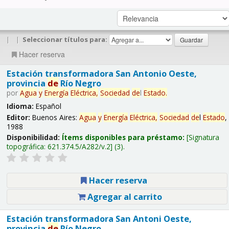
|
|
Seleccionar títulos para:
Hacer reserva
Estación transformadora San Antonio Oeste,
provincia
de
Río Negro
por
Agua
y
Energía
Eléctrica,
Sociedad
de
l
Estado
.
Idioma:
Español
Editor:
Buenos Aires:
Agua
y
Energía
Eléctrica,
Sociedad
de
l
Estado
,
1988
Disponibilidad:
Ítems disponibles para préstamo:
Signatura
topográfica:
621.374.5/A282/v.2
(3).
Hacer reserva
Agregar al carrito
Estación transformadora San Antoni Oeste,
provincia
de
Río Negro