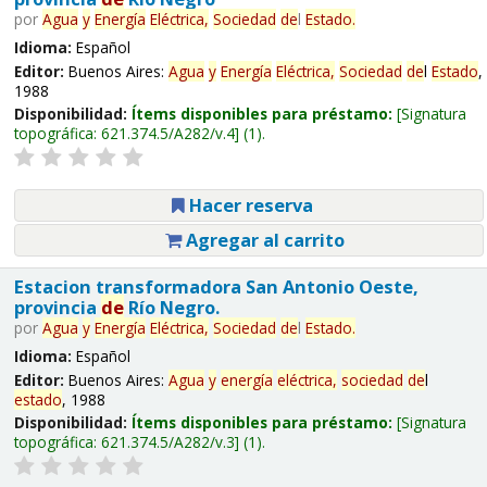
por
Agua
y
Energía
Eléctrica,
Sociedad
de
l
Estado
.
Idioma:
Español
Editor:
Buenos Aires:
Agua
y
Energía
Eléctrica,
Sociedad
de
l
Estado
,
1988
Disponibilidad:
Ítems disponibles para préstamo:
Signatura
topográfica:
621.374.5/A282/v.4
(1).
Hacer reserva
Agregar al carrito
Estacion transformadora San Antonio Oeste,
provincia
de
Río Negro.
por
Agua
y
Energía
Eléctrica,
Sociedad
de
l
Estado
.
Idioma:
Español
Editor:
Buenos Aires:
Agua
y
energía
eléctrica,
sociedad
de
l
estado
, 1988
Disponibilidad:
Ítems disponibles para préstamo:
Signatura
topográfica:
621.374.5/A282/v.3
(1).