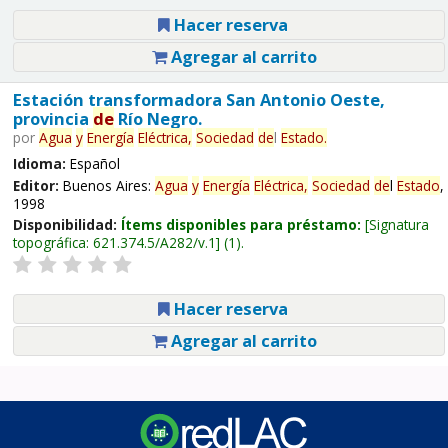
Hacer reserva
Agregar al carrito
Estación transformadora San Antonio Oeste,
provincia
de
Río Negro.
por
Agua
y
Energía
Eléctrica,
Sociedad
de
l
Estado
.
Idioma:
Español
Editor:
Buenos Aires:
Agua
y
Energía
Eléctrica,
Sociedad
de
l
Estado
,
1998
Disponibilidad:
Ítems disponibles para préstamo:
Signatura
topográfica:
621.374.5/A282/v.1
(1).
Hacer reserva
Agregar al carrito