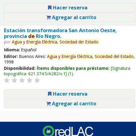
Hacer reserva
Agregar al carrito
Estación transformadora San Antonio Oeste,
provincia
de
Río Negro.
por
Agua
y
Energía
Eléctrica,
Sociedad
de
l
Estado
.
Idioma:
Español
Editor:
Buenos Aires:
Agua
y
Energía
Eléctrica,
Sociedad
de
l
Estado
,
1998
Disponibilidad:
Ítems disponibles para préstamo:
Signatura
topográfica:
621.374.5/A282/v.1
(1).
Hacer reserva
Agregar al carrito