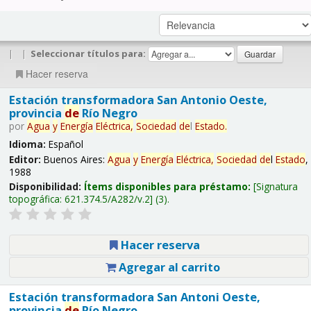
|
|
Seleccionar títulos para:
Hacer reserva
Estación transformadora San Antonio Oeste,
provincia
de
Río Negro
por
Agua
y
Energía
Eléctrica,
Sociedad
de
l
Estado
.
Idioma:
Español
Editor:
Buenos Aires:
Agua
y
Energía
Eléctrica,
Sociedad
de
l
Estado
,
1988
Disponibilidad:
Ítems disponibles para préstamo:
Signatura
topográfica:
621.374.5/A282/v.2
(3).
Hacer reserva
Agregar al carrito
Estación transformadora San Antoni Oeste,
provincia
de
Río Negro