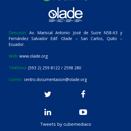
Dirección:
Av. Mariscal Antonio José de Sucre N58-63 y
Fernández Salvador Edif. Olade – San Carlos, Quito –
Ecuador.
Web:
www.olade.org
Teléfono:
(593 2) 259 8122 / 2598 280
Correo:
centro.documentacion@olade.org
Tweets by cubemediaco