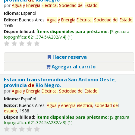
por
Agua
y
Energía
Eléctrica,
Sociedad
de
l
Estado
.
Idioma:
Español
Editor:
Buenos Aires:
Agua
y
Energía
Eléctrica,
Sociedad
de
l
Estado
,
1988
Disponibilidad:
Ítems disponibles para préstamo:
Signatura
topográfica:
621.374.5/A282/v.4
(1).
Hacer reserva
Agregar al carrito
Estacion transformadora San Antonio Oeste,
provincia
de
Río Negro.
por
Agua
y
Energía
Eléctrica,
Sociedad
de
l
Estado
.
Idioma:
Español
Editor:
Buenos Aires:
Agua
y
energía
eléctrica,
sociedad
de
l
estado
, 1988
Disponibilidad:
Ítems disponibles para préstamo:
Signatura
topográfica:
621.374.5/A282/v.3
(1).