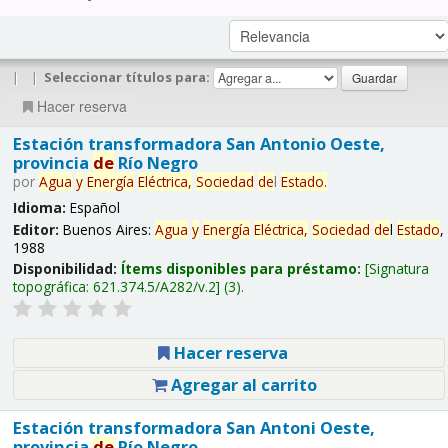
|
|
Seleccionar títulos para:
Hacer reserva
Estación transformadora San Antonio Oeste,
provincia
de
Río Negro
por
Agua
y
Energía
Eléctrica,
Sociedad
de
l
Estado
.
Idioma:
Español
Editor:
Buenos Aires:
Agua
y
Energía
Eléctrica,
Sociedad
de
l
Estado
,
1988
Disponibilidad:
Ítems disponibles para préstamo:
Signatura
topográfica:
621.374.5/A282/v.2
(3).
Hacer reserva
Agregar al carrito
Estación transformadora San Antoni Oeste,
provincia
de
Río Negro