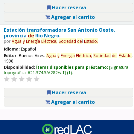
Hacer reserva
Agregar al carrito
Estación transformadora San Antonio Oeste,
provincia
de
Río Negro.
por
Agua
y
Energía
Eléctrica,
Sociedad
de
l
Estado
.
Idioma:
Español
Editor:
Buenos Aires:
Agua
y
Energía
Eléctrica,
Sociedad
de
l
Estado
,
1998
Disponibilidad:
Ítems disponibles para préstamo:
Signatura
topográfica:
621.374.5/A282/v.1
(1).
Hacer reserva
Agregar al carrito