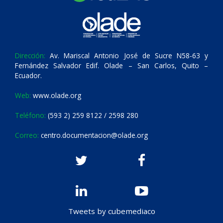
Dirección:
Av. Mariscal Antonio José de Sucre N58-63 y
Fernández Salvador Edif. Olade – San Carlos, Quito –
Ecuador.
Web:
www.olade.org
Teléfono:
(593 2) 259 8122 / 2598 280
Correo:
centro.documentacion@olade.org
Tweets by cubemediaco