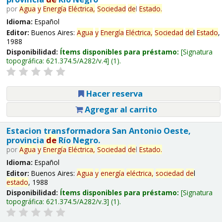
por
Agua
y
Energía
Eléctrica,
Sociedad
de
l
Estado
.
Idioma:
Español
Editor:
Buenos Aires:
Agua
y
Energía
Eléctrica,
Sociedad
de
l
Estado
,
1988
Disponibilidad:
Ítems disponibles para préstamo:
Signatura
topográfica:
621.374.5/A282/v.4
(1).
Hacer reserva
Agregar al carrito
Estacion transformadora San Antonio Oeste,
provincia
de
Río Negro.
por
Agua
y
Energía
Eléctrica,
Sociedad
de
l
Estado
.
Idioma:
Español
Editor:
Buenos Aires:
Agua
y
energía
eléctrica,
sociedad
de
l
estado
, 1988
Disponibilidad:
Ítems disponibles para préstamo:
Signatura
topográfica:
621.374.5/A282/v.3
(1).