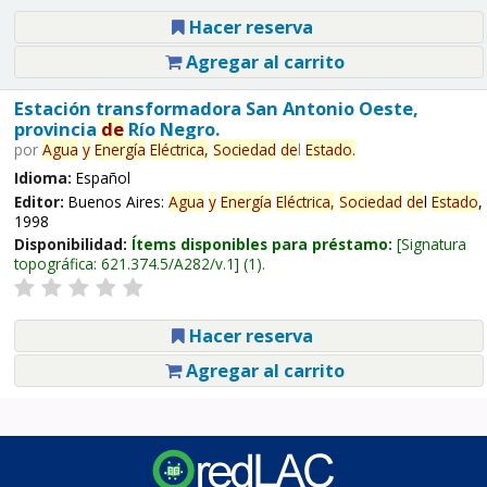
Hacer reserva
Agregar al carrito
Estación transformadora San Antonio Oeste,
provincia
de
Río Negro.
por
Agua
y
Energía
Eléctrica,
Sociedad
de
l
Estado
.
Idioma:
Español
Editor:
Buenos Aires:
Agua
y
Energía
Eléctrica,
Sociedad
de
l
Estado
,
1998
Disponibilidad:
Ítems disponibles para préstamo:
Signatura
topográfica:
621.374.5/A282/v.1
(1).
Hacer reserva
Agregar al carrito