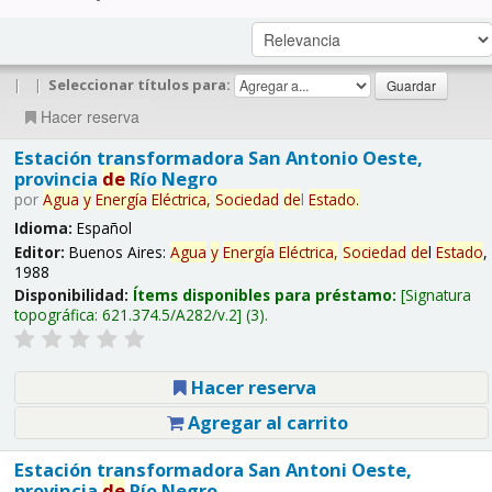
|
|
Seleccionar títulos para:
Hacer reserva
Estación transformadora San Antonio Oeste,
provincia
de
Río Negro
por
Agua
y
Energía
Eléctrica,
Sociedad
de
l
Estado
.
Idioma:
Español
Editor:
Buenos Aires:
Agua
y
Energía
Eléctrica,
Sociedad
de
l
Estado
,
1988
Disponibilidad:
Ítems disponibles para préstamo:
Signatura
topográfica:
621.374.5/A282/v.2
(3).
Hacer reserva
Agregar al carrito
Estación transformadora San Antoni Oeste,
provincia
de
Río Negro