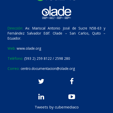
Dirección:
Av. Mariscal Antonio José de Sucre N58-63 y
Fernández Salvador Edif. Olade – San Carlos, Quito –
Ecuador.
Web:
www.olade.org
Teléfono:
(593 2) 259 8122 / 2598 280
Correo:
centro.documentacion@olade.org
Tweets by cubemediaco