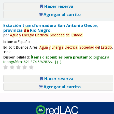
Hacer reserva
Agregar al carrito
Estación transformadora San Antonio Oeste,
provincia
de
Río Negro.
por
Agua
y
Energía
Eléctrica,
Sociedad
de
l
Estado
.
Idioma:
Español
Editor:
Buenos Aires:
Agua
y
Energía
Eléctrica,
Sociedad
de
l
Estado
,
1998
Disponibilidad:
Ítems disponibles para préstamo:
Signatura
topográfica:
621.374.5/A282/v.1
(1).
Hacer reserva
Agregar al carrito