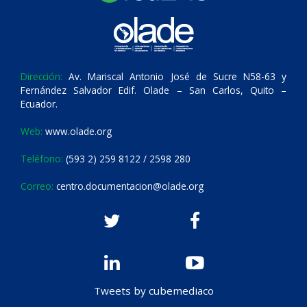
Dirección:
Av. Mariscal Antonio José de Sucre N58-63 y
Fernández Salvador Edif. Olade – San Carlos, Quito –
Ecuador.
Web:
www.olade.org
Teléfono:
(593 2) 259 8122 / 2598 280
Correo:
centro.documentacion@olade.org
Tweets by cubemediaco