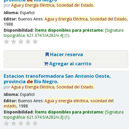
por
Agua
y
Energía
Eléctrica,
Sociedad
de
l
Estado
.
Idioma:
Español
Editor:
Buenos Aires:
Agua
y
Energía
Eléctrica,
Sociedad
de
l
Estado
,
1988
Disponibilidad:
Ítems disponibles para préstamo:
Signatura
topográfica:
621.374.5/A282/v.4
(1).
Hacer reserva
Agregar al carrito
Estacion transformadora San Antonio Oeste,
provincia
de
Río Negro.
por
Agua
y
Energía
Eléctrica,
Sociedad
de
l
Estado
.
Idioma:
Español
Editor:
Buenos Aires:
Agua
y
energía
eléctrica,
sociedad
de
l
estado
, 1988
Disponibilidad:
Ítems disponibles para préstamo:
Signatura
topográfica:
621.374.5/A282/v.3
(1).