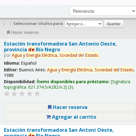
|
|
Seleccionar títulos para:
Hacer reserva
Estación transformadora San Antonio Oeste,
provincia
de
Río Negro
por
Agua
y
Energía
Eléctrica,
Sociedad
de
l
Estado
.
Idioma:
Español
Editor:
Buenos Aires:
Agua
y
Energía
Eléctrica,
Sociedad
de
l
Estado
,
1988
Disponibilidad:
Ítems disponibles para préstamo:
Signatura
topográfica:
621.374.5/A282/v.2
(3).
Hacer reserva
Agregar al carrito
Estación transformadora San Antoni Oeste,
provincia
de
Río Negro