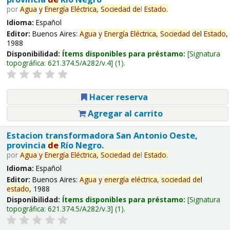
por
Agua
y
Energía
Eléctrica,
Sociedad
de
l
Estado
.
Idioma:
Español
Editor:
Buenos Aires:
Agua
y
Energía
Eléctrica,
Sociedad
de
l
Estado
,
1988
Disponibilidad:
Ítems disponibles para préstamo:
Signatura
topográfica:
621.374.5/A282/v.4
(1).
Hacer reserva
Agregar al carrito
Estacion transformadora San Antonio Oeste,
provincia
de
Río Negro.
por
Agua
y
Energía
Eléctrica,
Sociedad
de
l
Estado
.
Idioma:
Español
Editor:
Buenos Aires:
Agua
y
energía
eléctrica,
sociedad
de
l
estado
, 1988
Disponibilidad:
Ítems disponibles para préstamo:
Signatura
topográfica:
621.374.5/A282/v.3
(1).