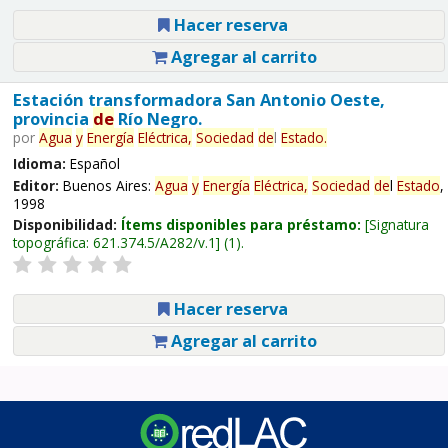
Hacer reserva
Agregar al carrito
Estación transformadora San Antonio Oeste,
provincia
de
Río Negro.
por
Agua
y
Energía
Eléctrica,
Sociedad
de
l
Estado
.
Idioma:
Español
Editor:
Buenos Aires:
Agua
y
Energía
Eléctrica,
Sociedad
de
l
Estado
,
1998
Disponibilidad:
Ítems disponibles para préstamo:
Signatura
topográfica:
621.374.5/A282/v.1
(1).
Hacer reserva
Agregar al carrito