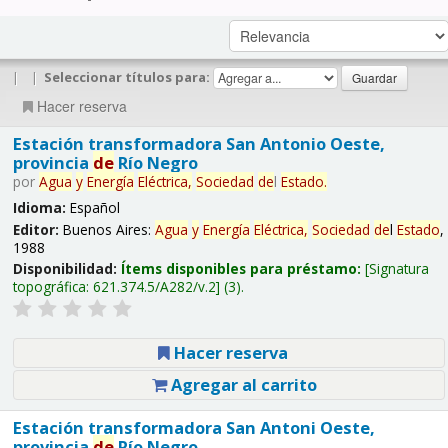
|
|
Seleccionar títulos para:
Hacer reserva
Estación transformadora San Antonio Oeste,
provincia
de
Río Negro
por
Agua
y
Energía
Eléctrica,
Sociedad
de
l
Estado
.
Idioma:
Español
Editor:
Buenos Aires:
Agua
y
Energía
Eléctrica,
Sociedad
de
l
Estado
,
1988
Disponibilidad:
Ítems disponibles para préstamo:
Signatura
topográfica:
621.374.5/A282/v.2
(3).
Hacer reserva
Agregar al carrito
Estación transformadora San Antoni Oeste,
provincia
de
Río Negro