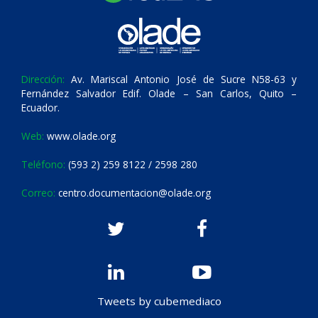
Dirección:
Av. Mariscal Antonio José de Sucre N58-63 y
Fernández Salvador Edif. Olade – San Carlos, Quito –
Ecuador.
Web:
www.olade.org
Teléfono:
(593 2) 259 8122 / 2598 280
Correo:
centro.documentacion@olade.org
Tweets by cubemediaco