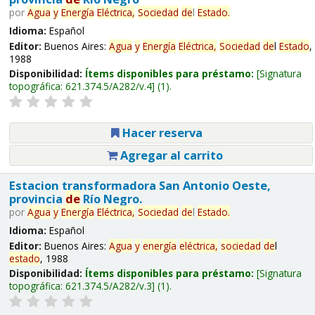
por
Agua
y
Energía
Eléctrica,
Sociedad
de
l
Estado
.
Idioma:
Español
Editor:
Buenos Aires:
Agua
y
Energía
Eléctrica,
Sociedad
de
l
Estado
,
1988
Disponibilidad:
Ítems disponibles para préstamo:
Signatura
topográfica:
621.374.5/A282/v.4
(1).
Hacer reserva
Agregar al carrito
Estacion transformadora San Antonio Oeste,
provincia
de
Río Negro.
por
Agua
y
Energía
Eléctrica,
Sociedad
de
l
Estado
.
Idioma:
Español
Editor:
Buenos Aires:
Agua
y
energía
eléctrica,
sociedad
de
l
estado
, 1988
Disponibilidad:
Ítems disponibles para préstamo:
Signatura
topográfica:
621.374.5/A282/v.3
(1).