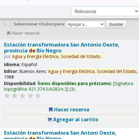
|
|
Seleccionar títulos para:
Hacer reserva
Estación transformadora San Antonio Oeste,
provincia
de
Río Negro
por
Agua
y
Energía
Eléctrica,
Sociedad
de
l
Estado
.
Idioma:
Español
Editor:
Buenos Aires:
Agua
y
Energía
Eléctrica,
Sociedad
de
l
Estado
,
1988
Disponibilidad:
Ítems disponibles para préstamo:
Signatura
topográfica:
621.374.5/A282/v.2
(3).
Hacer reserva
Agregar al carrito
Estación transformadora San Antoni Oeste,
provincia
de
Río Negro