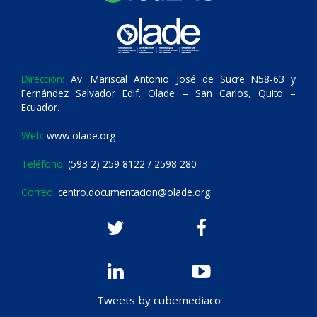
Dirección:
Av. Mariscal Antonio José de Sucre N58-63 y
Fernández Salvador Edif. Olade – San Carlos, Quito –
Ecuador.
Web:
www.olade.org
Teléfono:
(593 2) 259 8122 / 2598 280
Correo:
centro.documentacion@olade.org
Tweets by cubemediaco