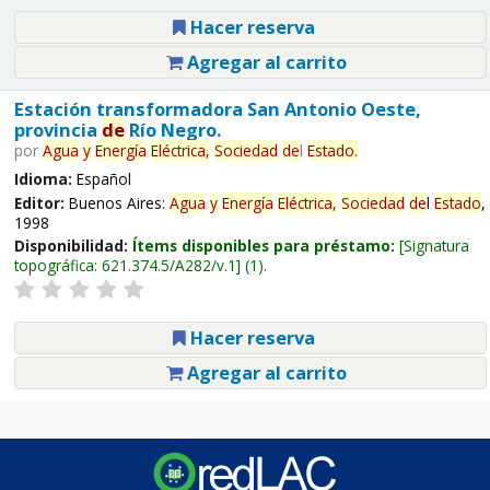
Hacer reserva
Agregar al carrito
Estación transformadora San Antonio Oeste,
provincia
de
Río Negro.
por
Agua
y
Energía
Eléctrica,
Sociedad
de
l
Estado
.
Idioma:
Español
Editor:
Buenos Aires:
Agua
y
Energía
Eléctrica,
Sociedad
de
l
Estado
,
1998
Disponibilidad:
Ítems disponibles para préstamo:
Signatura
topográfica:
621.374.5/A282/v.1
(1).
Hacer reserva
Agregar al carrito