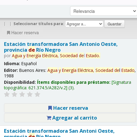
|
|
Seleccionar títulos para:
Hacer reserva
Estación transformadora San Antonio Oeste,
provincia
de
Río Negro
por
Agua
y
Energía
Eléctrica,
Sociedad
de
l
Estado
.
Idioma:
Español
Editor:
Buenos Aires:
Agua
y
Energía
Eléctrica,
Sociedad
de
l
Estado
,
1988
Disponibilidad:
Ítems disponibles para préstamo:
Signatura
topográfica:
621.374.5/A282/v.2
(3).
Hacer reserva
Agregar al carrito
Estación transformadora San Antoni Oeste,
provincia
de
Río Negro