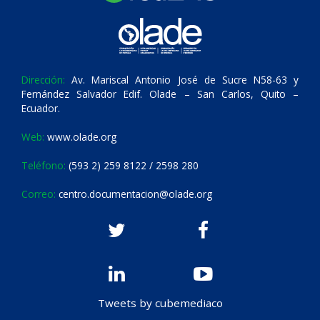
Dirección:
Av. Mariscal Antonio José de Sucre N58-63 y
Fernández Salvador Edif. Olade – San Carlos, Quito –
Ecuador.
Web:
www.olade.org
Teléfono:
(593 2) 259 8122 / 2598 280
Correo:
centro.documentacion@olade.org
Tweets by cubemediaco