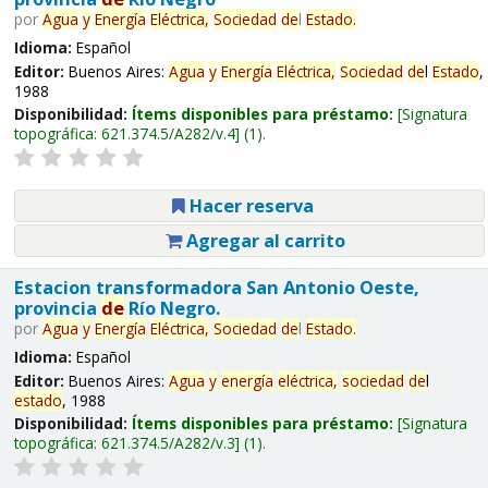
por
Agua
y
Energía
Eléctrica,
Sociedad
de
l
Estado
.
Idioma:
Español
Editor:
Buenos Aires:
Agua
y
Energía
Eléctrica,
Sociedad
de
l
Estado
,
1988
Disponibilidad:
Ítems disponibles para préstamo:
Signatura
topográfica:
621.374.5/A282/v.4
(1).
Hacer reserva
Agregar al carrito
Estacion transformadora San Antonio Oeste,
provincia
de
Río Negro.
por
Agua
y
Energía
Eléctrica,
Sociedad
de
l
Estado
.
Idioma:
Español
Editor:
Buenos Aires:
Agua
y
energía
eléctrica,
sociedad
de
l
estado
, 1988
Disponibilidad:
Ítems disponibles para préstamo:
Signatura
topográfica:
621.374.5/A282/v.3
(1).