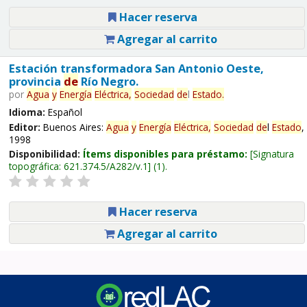
Hacer reserva
Agregar al carrito
Estación transformadora San Antonio Oeste,
provincia
de
Río Negro.
por
Agua
y
Energía
Eléctrica,
Sociedad
de
l
Estado
.
Idioma:
Español
Editor:
Buenos Aires:
Agua
y
Energía
Eléctrica,
Sociedad
de
l
Estado
,
1998
Disponibilidad:
Ítems disponibles para préstamo:
Signatura
topográfica:
621.374.5/A282/v.1
(1).
Hacer reserva
Agregar al carrito