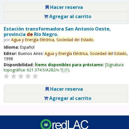
Hacer reserva
Agregar al carrito
Estación transformadora San Antonio Oeste,
provincia
de
Río Negro.
por
Agua
y
Energía
Eléctrica,
Sociedad
de
l
Estado
.
Idioma:
Español
Editor:
Buenos Aires:
Agua
y
Energía
Eléctrica,
Sociedad
de
l
Estado
,
1998
Disponibilidad:
Ítems disponibles para préstamo:
Signatura
topográfica:
621.374.5/A282/v.1
(1).
Hacer reserva
Agregar al carrito