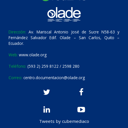
Dirección:
Av. Mariscal Antonio José de Sucre N58-63 y
Fernández Salvador Edif. Olade – San Carlos, Quito –
Ecuador.
Web:
www.olade.org
Teléfono:
(593 2) 259 8122 / 2598 280
Correo:
centro.documentacion@olade.org
Tweets by cubemediaco