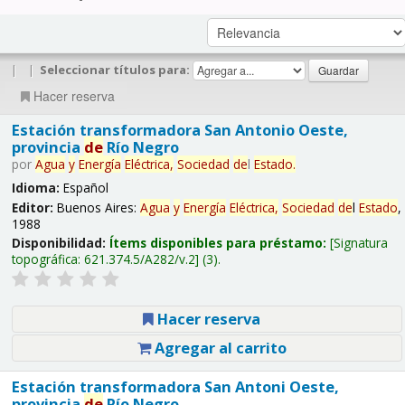
|
|
Seleccionar títulos para:
Hacer reserva
Estación transformadora San Antonio Oeste,
provincia
de
Río Negro
por
Agua
y
Energía
Eléctrica,
Sociedad
de
l
Estado
.
Idioma:
Español
Editor:
Buenos Aires:
Agua
y
Energía
Eléctrica,
Sociedad
de
l
Estado
,
1988
Disponibilidad:
Ítems disponibles para préstamo:
Signatura
topográfica:
621.374.5/A282/v.2
(3).
Hacer reserva
Agregar al carrito
Estación transformadora San Antoni Oeste,
provincia
de
Río Negro