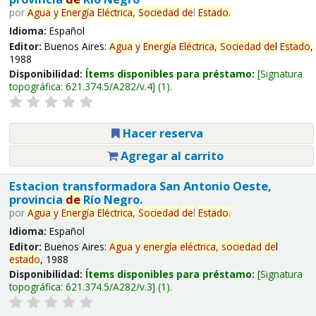
por
Agua
y
Energía
Eléctrica,
Sociedad
de
l
Estado
.
Idioma:
Español
Editor:
Buenos Aires:
Agua
y
Energía
Eléctrica,
Sociedad
de
l
Estado
,
1988
Disponibilidad:
Ítems disponibles para préstamo:
Signatura
topográfica:
621.374.5/A282/v.4
(1).
Hacer reserva
Agregar al carrito
Estacion transformadora San Antonio Oeste,
provincia
de
Río Negro.
por
Agua
y
Energía
Eléctrica,
Sociedad
de
l
Estado
.
Idioma:
Español
Editor:
Buenos Aires:
Agua
y
energía
eléctrica,
sociedad
de
l
estado
, 1988
Disponibilidad:
Ítems disponibles para préstamo:
Signatura
topográfica:
621.374.5/A282/v.3
(1).