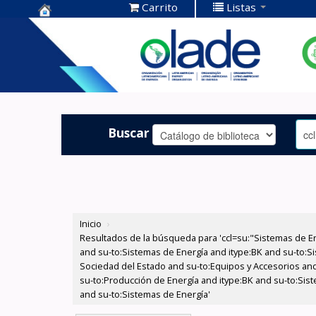
Carrito
Listas
Centro de
Documentación
OLADE -
Buscar
Inicio
›
Resultados de la búsqueda para 'ccl=su:"Sistemas de E
and su-to:Sistemas de Energía and itype:BK and su-to:Si
Sociedad del Estado and su-to:Equipos y Accesorios and
su-to:Producción de Energía and itype:BK and su-to:Sist
and su-to:Sistemas de Energía'