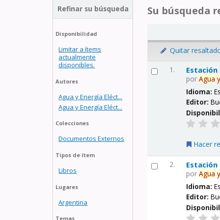
Refinar su búsqueda
Su búsqueda re
Disponibilidad
Limitar a ítems
Quitar resaltad
actualmente
disponibles.
1.
Estación
por
Agua
Autores
Idioma:
E
Agua y Energía Eléct...
Editor:
Bu
Agua y Energía Eléct...
Disponibi
Colecciones
Documentos Externos
Hacer r
Tipos de ítem
2.
Estación
Libros
por
Agua
Idioma:
E
Lugares
Editor:
Bu
Argentina
Disponibi
Temas