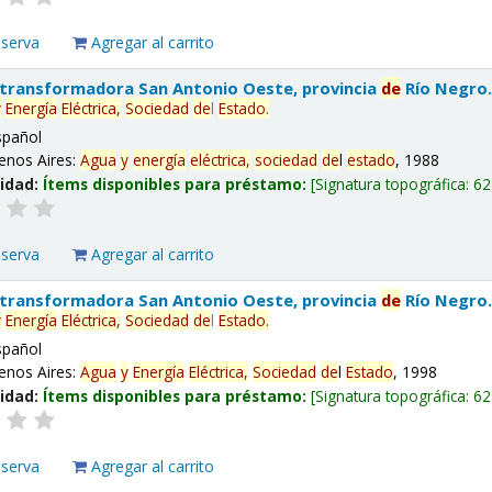
eserva
Agregar al carrito
 transformadora San Antonio Oeste, provincia
de
Río Negro
y
Energía
Eléctrica,
Sociedad
de
l
Estado
.
spañol
enos Aires:
Agua
y
energía
eléctrica,
sociedad
de
l
estado
, 1988
lidad:
Ítems disponibles para préstamo:
Signatura topográfica:
62
eserva
Agregar al carrito
 transformadora San Antonio Oeste, provincia
de
Río Negro
y
Energía
Eléctrica,
Sociedad
de
l
Estado
.
spañol
enos Aires:
Agua
y
Energía
Eléctrica,
Sociedad
de
l
Estado
, 1998
lidad:
Ítems disponibles para préstamo:
Signatura topográfica:
62
eserva
Agregar al carrito