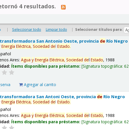
tornó 4 resultados.
|
Seleccionar todo
Limpiar todo
|
Seleccionar títulos para:
o
 transformadora San Antonio Oeste, provincia
de
Río Negro
y
Energía
Eléctrica,
Sociedad
de
l
Estado
.
spañol
enos Aires:
Agua
y
Energía
Eléctrica,
Sociedad
de
l
Estado
, 1988
lidad:
Ítems disponibles para préstamo:
Signatura topográfica:
62
eserva
Agregar al carrito
 transformadora San Antoni Oeste, provincia
de
Río Negro
y
Energía
Eléctrica,
Sociedad
de
l
Estado
.
spañol
enos Aires:
Agua
y
Energía
Eléctrica,
Sociedad
de
l
Estado
, 1988
lidad:
Ítems disponibles para préstamo:
Signatura topográfica:
62