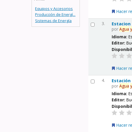
Equipos y Accesorios
Hacer r
Producción de Energí...
Sistemas de Energía
3.
Estacion
por
Agua
Idioma:
E
Editor:
Bu
Disponibi
Hacer r
4.
Estación
por
Agua
Idioma:
E
Editor:
Bu
Disponibi
Hacer r