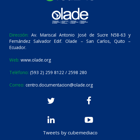
Dirección:
Av. Mariscal Antonio José de Sucre N58-63 y
Fernández Salvador Edif. Olade – San Carlos, Quito –
Ecuador.
Web:
www.olade.org
Teléfono:
(593 2) 259 8122 / 2598 280
Correo:
centro.documentacion@olade.org
Tweets by cubemediaco