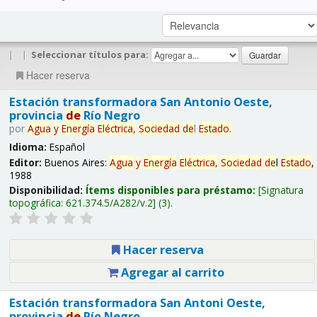
|
|
Seleccionar títulos para:
Hacer reserva
Estación transformadora San Antonio Oeste,
provincia
de
Río Negro
por
Agua
y
Energía
Eléctrica,
Sociedad
de
l
Estado
.
Idioma:
Español
Editor:
Buenos Aires:
Agua
y
Energía
Eléctrica,
Sociedad
de
l
Estado
,
1988
Disponibilidad:
Ítems disponibles para préstamo:
Signatura
topográfica:
621.374.5/A282/v.2
(3).
Hacer reserva
Agregar al carrito
Estación transformadora San Antoni Oeste,
provincia
de
Río Negro