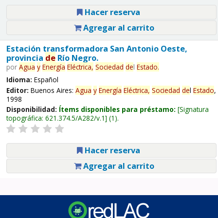
Hacer reserva
Agregar al carrito
Estación transformadora San Antonio Oeste,
provincia
de
Río Negro.
por
Agua
y
Energía
Eléctrica,
Sociedad
de
l
Estado
.
Idioma:
Español
Editor:
Buenos Aires:
Agua
y
Energía
Eléctrica,
Sociedad
de
l
Estado
,
1998
Disponibilidad:
Ítems disponibles para préstamo:
Signatura
topográfica:
621.374.5/A282/v.1
(1).
Hacer reserva
Agregar al carrito