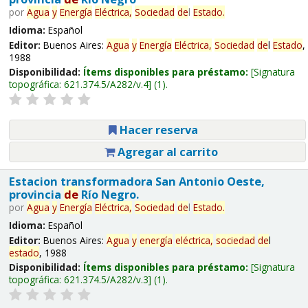
por
Agua
y
Energía
Eléctrica,
Sociedad
de
l
Estado
.
Idioma:
Español
Editor:
Buenos Aires:
Agua
y
Energía
Eléctrica,
Sociedad
de
l
Estado
,
1988
Disponibilidad:
Ítems disponibles para préstamo:
Signatura
topográfica:
621.374.5/A282/v.4
(1).
Hacer reserva
Agregar al carrito
Estacion transformadora San Antonio Oeste,
provincia
de
Río Negro.
por
Agua
y
Energía
Eléctrica,
Sociedad
de
l
Estado
.
Idioma:
Español
Editor:
Buenos Aires:
Agua
y
energía
eléctrica,
sociedad
de
l
estado
, 1988
Disponibilidad:
Ítems disponibles para préstamo:
Signatura
topográfica:
621.374.5/A282/v.3
(1).