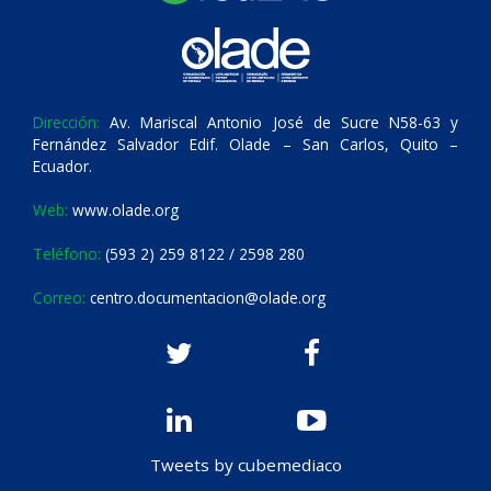
Dirección:
Av. Mariscal Antonio José de Sucre N58-63 y
Fernández Salvador Edif. Olade – San Carlos, Quito –
Ecuador.
Web:
www.olade.org
Teléfono:
(593 2) 259 8122 / 2598 280
Correo:
centro.documentacion@olade.org
Tweets by cubemediaco