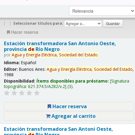
|
|
Seleccionar títulos para:
Hacer reserva
Estación transformadora San Antonio Oeste,
provincia
de
Río Negro
por
Agua
y
Energía
Eléctrica,
Sociedad
de
l
Estado
.
Idioma:
Español
Editor:
Buenos Aires:
Agua
y
Energía
Eléctrica,
Sociedad
de
l
Estado
,
1988
Disponibilidad:
Ítems disponibles para préstamo:
Signatura
topográfica:
621.374.5/A282/v.2
(3).
Hacer reserva
Agregar al carrito
Estación transformadora San Antoni Oeste,
provincia
de
Río Negro