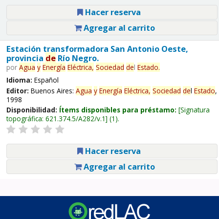
Hacer reserva
Agregar al carrito
Estación transformadora San Antonio Oeste,
provincia
de
Río Negro.
por
Agua
y
Energía
Eléctrica,
Sociedad
de
l
Estado
.
Idioma:
Español
Editor:
Buenos Aires:
Agua
y
Energía
Eléctrica,
Sociedad
de
l
Estado
,
1998
Disponibilidad:
Ítems disponibles para préstamo:
Signatura
topográfica:
621.374.5/A282/v.1
(1).
Hacer reserva
Agregar al carrito