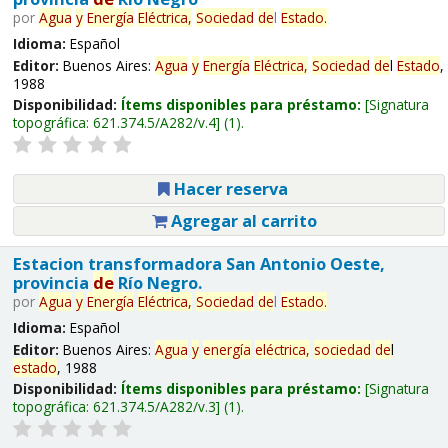
por
Agua
y
Energía
Eléctrica,
Sociedad
de
l
Estado
.
Idioma:
Español
Editor:
Buenos Aires:
Agua
y
Energía
Eléctrica,
Sociedad
de
l
Estado
,
1988
Disponibilidad:
Ítems disponibles para préstamo:
Signatura
topográfica:
621.374.5/A282/v.4
(1).
Hacer reserva
Agregar al carrito
Estacion transformadora San Antonio Oeste,
provincia
de
Río Negro.
por
Agua
y
Energía
Eléctrica,
Sociedad
de
l
Estado
.
Idioma:
Español
Editor:
Buenos Aires:
Agua
y
energía
eléctrica,
sociedad
de
l
estado
, 1988
Disponibilidad:
Ítems disponibles para préstamo:
Signatura
topográfica:
621.374.5/A282/v.3
(1).