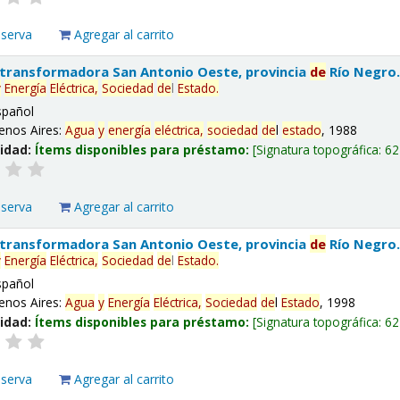
eserva
Agregar al carrito
 transformadora San Antonio Oeste, provincia
de
Río Negro
y
Energía
Eléctrica,
Sociedad
de
l
Estado
.
spañol
enos Aires:
Agua
y
energía
eléctrica,
sociedad
de
l
estado
, 1988
lidad:
Ítems disponibles para préstamo:
Signatura topográfica:
62
eserva
Agregar al carrito
 transformadora San Antonio Oeste, provincia
de
Río Negro
y
Energía
Eléctrica,
Sociedad
de
l
Estado
.
spañol
enos Aires:
Agua
y
Energía
Eléctrica,
Sociedad
de
l
Estado
, 1998
lidad:
Ítems disponibles para préstamo:
Signatura topográfica:
62
eserva
Agregar al carrito