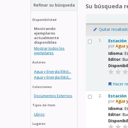
Refinar su búsqueda
Su búsqueda re
Disponibilidad
Mostrando
Quitar resaltad
ejemplares
actualmente
1.
Estación
disponibles
por
Agua
Mostrar todos los
ejemplares
Idioma:
E
Editor:
Bu
Autores
Disponibi
Agua y Energía Eléct...
Agua y Energía Eléct...
Hacer r
Colecciones
2.
Estación
Documentos Externos
por
Agua
Tipos de ítem
Idioma:
E
Libros
Editor:
Bu
Disponibi
Lugares