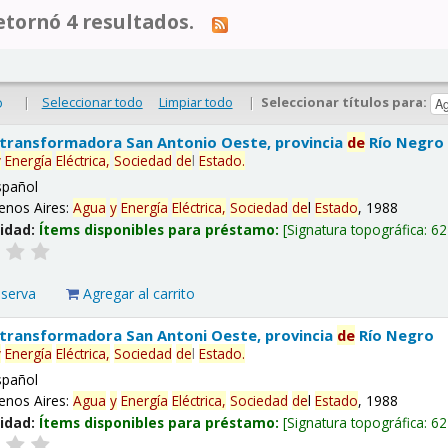
tornó 4 resultados.
|
Seleccionar todo
Limpiar todo
|
Seleccionar títulos para:
o
 transformadora San Antonio Oeste, provincia
de
Río Negro
y
Energía
Eléctrica,
Sociedad
de
l
Estado
.
spañol
enos Aires:
Agua
y
Energía
Eléctrica,
Sociedad
de
l
Estado
, 1988
lidad:
Ítems disponibles para préstamo:
Signatura topográfica:
62
eserva
Agregar al carrito
 transformadora San Antoni Oeste, provincia
de
Río Negro
y
Energía
Eléctrica,
Sociedad
de
l
Estado
.
spañol
enos Aires:
Agua
y
Energía
Eléctrica,
Sociedad
de
l
Estado
, 1988
lidad:
Ítems disponibles para préstamo:
Signatura topográfica:
62