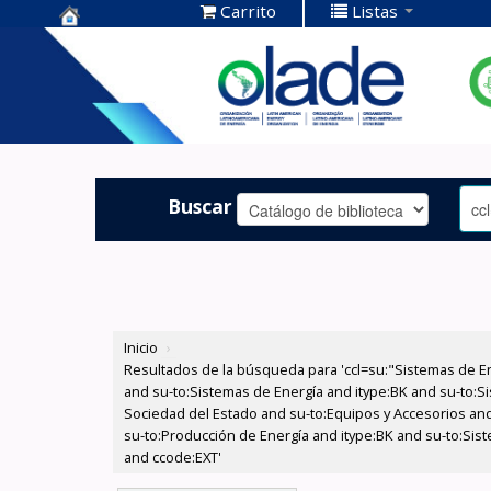
Carrito
Listas
Centro de
Documentación
OLADE -
Buscar
Inicio
›
Resultados de la búsqueda para 'ccl=su:"Sistemas de E
and su-to:Sistemas de Energía and itype:BK and su-to:Si
Sociedad del Estado and su-to:Equipos y Accesorios and
su-to:Producción de Energía and itype:BK and su-to:Sist
and ccode:EXT'