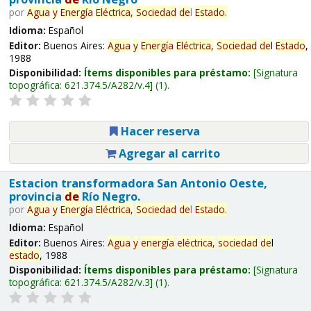
por
Agua
y
Energía
Eléctrica,
Sociedad
de
l
Estado
.
Idioma:
Español
Editor:
Buenos Aires:
Agua
y
Energía
Eléctrica,
Sociedad
de
l
Estado
,
1988
Disponibilidad:
Ítems disponibles para préstamo:
Signatura
topográfica:
621.374.5/A282/v.4
(1).
Hacer reserva
Agregar al carrito
Estacion transformadora San Antonio Oeste,
provincia
de
Río Negro.
por
Agua
y
Energía
Eléctrica,
Sociedad
de
l
Estado
.
Idioma:
Español
Editor:
Buenos Aires:
Agua
y
energía
eléctrica,
sociedad
de
l
estado
, 1988
Disponibilidad:
Ítems disponibles para préstamo:
Signatura
topográfica:
621.374.5/A282/v.3
(1).