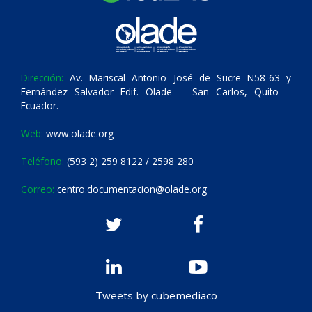
Dirección:
Av. Mariscal Antonio José de Sucre N58-63 y
Fernández Salvador Edif. Olade – San Carlos, Quito –
Ecuador.
Web:
www.olade.org
Teléfono:
(593 2) 259 8122 / 2598 280
Correo:
centro.documentacion@olade.org
Tweets by cubemediaco