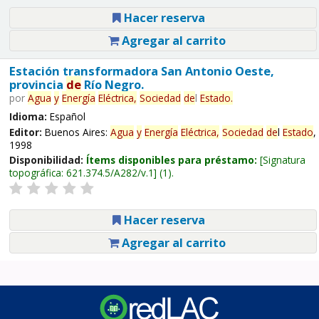
Hacer reserva
Agregar al carrito
Estación transformadora San Antonio Oeste,
provincia
de
Río Negro.
por
Agua
y
Energía
Eléctrica,
Sociedad
de
l
Estado
.
Idioma:
Español
Editor:
Buenos Aires:
Agua
y
Energía
Eléctrica,
Sociedad
de
l
Estado
,
1998
Disponibilidad:
Ítems disponibles para préstamo:
Signatura
topográfica:
621.374.5/A282/v.1
(1).
Hacer reserva
Agregar al carrito