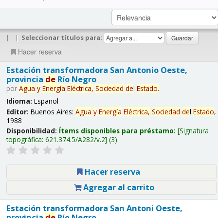
|
|
Seleccionar títulos para:
Hacer reserva
Estación transformadora San Antonio Oeste,
provincia
de
Río Negro
por
Agua
y
Energía
Eléctrica,
Sociedad
de
l
Estado
.
Idioma:
Español
Editor:
Buenos Aires:
Agua
y
Energía
Eléctrica,
Sociedad
de
l
Estado
,
1988
Disponibilidad:
Ítems disponibles para préstamo:
Signatura
topográfica:
621.374.5/A282/v.2
(3).
Hacer reserva
Agregar al carrito
Estación transformadora San Antoni Oeste,
provincia
de
Río Negro