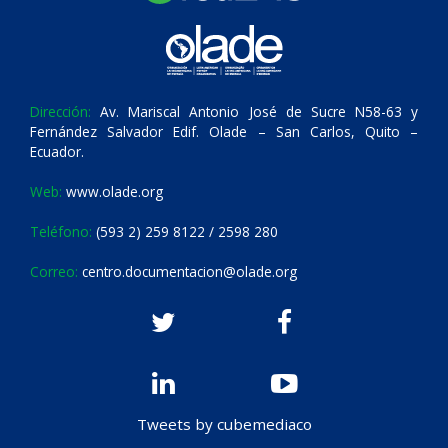
Dirección:
Av. Mariscal Antonio José de Sucre N58-63 y
Fernández Salvador Edif. Olade – San Carlos, Quito –
Ecuador.
Web:
www.olade.org
Teléfono:
(593 2) 259 8122 / 2598 280
Correo:
centro.documentacion@olade.org
Tweets by cubemediaco