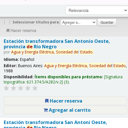
|
|
Seleccionar títulos para:
Hacer reserva
Estación transformadora San Antonio Oeste,
provincia
de
Río Negro
por
Agua
y
Energía
Eléctrica,
Sociedad
de
l
Estado
.
Idioma:
Español
Editor:
Buenos Aires:
Agua
y
Energía
Eléctrica,
Sociedad
de
l
Estado
,
1988
Disponibilidad:
Ítems disponibles para préstamo:
Signatura
topográfica:
621.374.5/A282/v.2
(3).
Hacer reserva
Agregar al carrito
Estación transformadora San Antoni Oeste,
provincia
de
Río Negro