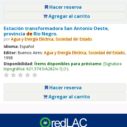
Hacer reserva
Agregar al carrito
Estación transformadora San Antonio Oeste,
provincia
de
Río Negro.
por
Agua
y
Energía
Eléctrica,
Sociedad
de
l
Estado
.
Idioma:
Español
Editor:
Buenos Aires:
Agua
y
Energía
Eléctrica,
Sociedad
de
l
Estado
,
1998
Disponibilidad:
Ítems disponibles para préstamo:
Signatura
topográfica:
621.374.5/A282/v.1
(1).
Hacer reserva
Agregar al carrito