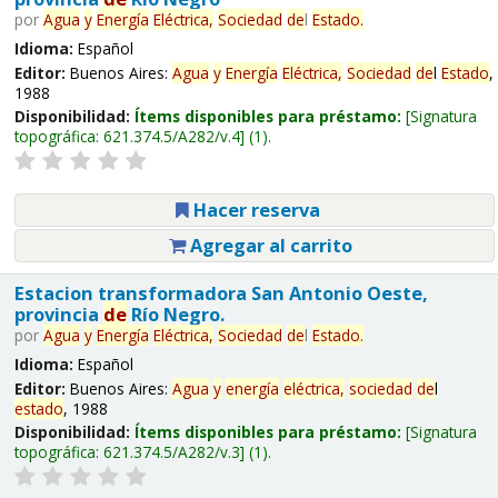
por
Agua
y
Energía
Eléctrica,
Sociedad
de
l
Estado
.
Idioma:
Español
Editor:
Buenos Aires:
Agua
y
Energía
Eléctrica,
Sociedad
de
l
Estado
,
1988
Disponibilidad:
Ítems disponibles para préstamo:
Signatura
topográfica:
621.374.5/A282/v.4
(1).
Hacer reserva
Agregar al carrito
Estacion transformadora San Antonio Oeste,
provincia
de
Río Negro.
por
Agua
y
Energía
Eléctrica,
Sociedad
de
l
Estado
.
Idioma:
Español
Editor:
Buenos Aires:
Agua
y
energía
eléctrica,
sociedad
de
l
estado
, 1988
Disponibilidad:
Ítems disponibles para préstamo:
Signatura
topográfica:
621.374.5/A282/v.3
(1).