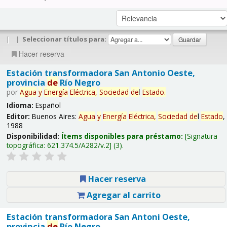
|
|
Seleccionar títulos para:
Hacer reserva
Estación transformadora San Antonio Oeste,
provincia
de
Río Negro
por
Agua
y
Energía
Eléctrica,
Sociedad
de
l
Estado
.
Idioma:
Español
Editor:
Buenos Aires:
Agua
y
Energía
Eléctrica,
Sociedad
de
l
Estado
,
1988
Disponibilidad:
Ítems disponibles para préstamo:
Signatura
topográfica:
621.374.5/A282/v.2
(3).
Hacer reserva
Agregar al carrito
Estación transformadora San Antoni Oeste,
provincia
de
Río Negro