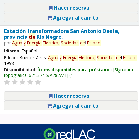
Hacer reserva
Agregar al carrito
Estación transformadora San Antonio Oeste,
provincia
de
Río Negro.
por
Agua
y
Energía
Eléctrica,
Sociedad
de
l
Estado
.
Idioma:
Español
Editor:
Buenos Aires:
Agua
y
Energía
Eléctrica,
Sociedad
de
l
Estado
,
1998
Disponibilidad:
Ítems disponibles para préstamo:
Signatura
topográfica:
621.374.5/A282/v.1
(1).
Hacer reserva
Agregar al carrito