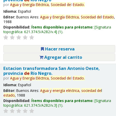
por
Agua
y
Energía
Eléctrica,
Sociedad
de
l
Estado
.
Idioma:
Español
Editor:
Buenos Aires:
Agua
y
Energía
Eléctrica,
Sociedad
de
l
Estado
,
1988
Disponibilidad:
Ítems disponibles para préstamo:
Signatura
topográfica:
621.374.5/A282/v.4
(1).
Hacer reserva
Agregar al carrito
Estacion transformadora San Antonio Oeste,
provincia
de
Río Negro.
por
Agua
y
Energía
Eléctrica,
Sociedad
de
l
Estado
.
Idioma:
Español
Editor:
Buenos Aires:
Agua
y
energía
eléctrica,
sociedad
de
l
estado
, 1988
Disponibilidad:
Ítems disponibles para préstamo:
Signatura
topográfica:
621.374.5/A282/v.3
(1).