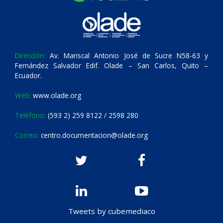
Dirección:
Av. Mariscal Antonio José de Sucre N58-63 y
Fernández Salvador Edif. Olade – San Carlos, Quito –
Ecuador.
Web:
www.olade.org
Teléfono:
(593 2) 259 8122 / 2598 280
Correo:
centro.documentacion@olade.org
Tweets by cubemediaco