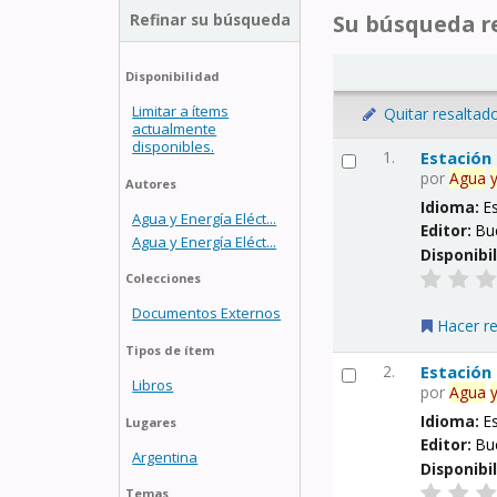
Refinar su búsqueda
Su búsqueda re
Disponibilidad
Limitar a ítems
Quitar resaltad
actualmente
disponibles.
1.
Estación
por
Agua
Autores
Idioma:
E
Agua y Energía Eléct...
Editor:
Bu
Agua y Energía Eléct...
Disponibi
Colecciones
Documentos Externos
Hacer r
Tipos de ítem
2.
Estación
Libros
por
Agua
Idioma:
E
Lugares
Editor:
Bu
Argentina
Disponibi
Temas