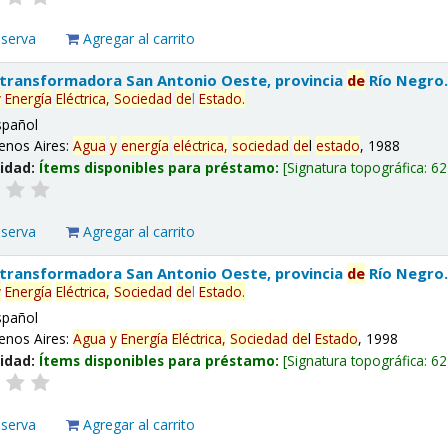
eserva
Agregar al carrito
 transformadora San Antonio Oeste, provincia
de
Río Negro
y
Energía
Eléctrica,
Sociedad
de
l
Estado
.
spañol
enos Aires:
Agua
y
energía
eléctrica,
sociedad
de
l
estado
, 1988
lidad:
Ítems disponibles para préstamo:
Signatura topográfica:
62
eserva
Agregar al carrito
 transformadora San Antonio Oeste, provincia
de
Río Negro
y
Energía
Eléctrica,
Sociedad
de
l
Estado
.
spañol
enos Aires:
Agua
y
Energía
Eléctrica,
Sociedad
de
l
Estado
, 1998
lidad:
Ítems disponibles para préstamo:
Signatura topográfica:
62
eserva
Agregar al carrito