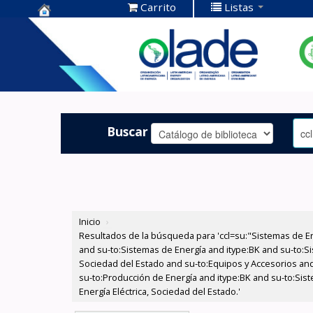
Carrito
Listas
Centro de
Documentación
OLADE -
Buscar
Inicio
›
Resultados de la búsqueda para 'ccl=su:"Sistemas de E
and su-to:Sistemas de Energía and itype:BK and su-to:Si
Sociedad del Estado and su-to:Equipos y Accesorios and
su-to:Producción de Energía and itype:BK and su-to:Sist
Energía Eléctrica, Sociedad del Estado.'