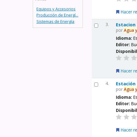
Equipos y Accesorios
Hacer r
Producción de Energí...
Sistemas de Energía
3.
Estacion
por
Agua
Idioma:
E
Editor:
Bu
Disponibi
Hacer r
4.
Estación
por
Agua
Idioma:
E
Editor:
Bu
Disponibi
Hacer r