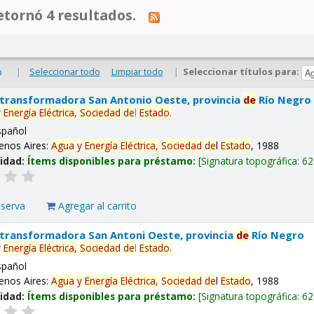
tornó 4 resultados.
|
Seleccionar todo
Limpiar todo
|
Seleccionar títulos para:
o
 transformadora San Antonio Oeste, provincia
de
Río Negro
y
Energía
Eléctrica,
Sociedad
de
l
Estado
.
spañol
enos Aires:
Agua
y
Energía
Eléctrica,
Sociedad
de
l
Estado
, 1988
lidad:
Ítems disponibles para préstamo:
Signatura topográfica:
62
eserva
Agregar al carrito
 transformadora San Antoni Oeste, provincia
de
Río Negro
y
Energía
Eléctrica,
Sociedad
de
l
Estado
.
spañol
enos Aires:
Agua
y
Energía
Eléctrica,
Sociedad
de
l
Estado
, 1988
lidad:
Ítems disponibles para préstamo:
Signatura topográfica:
62