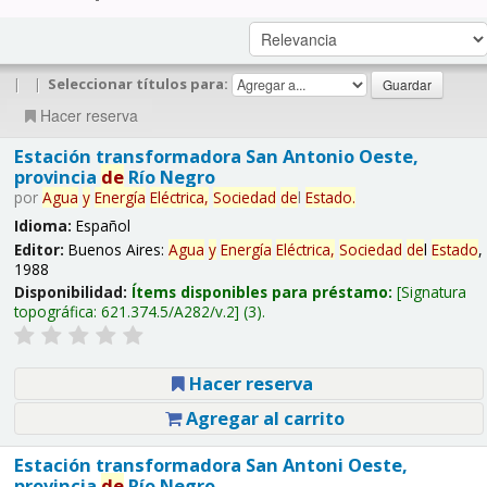
|
|
Seleccionar títulos para:
Hacer reserva
Estación transformadora San Antonio Oeste,
provincia
de
Río Negro
por
Agua
y
Energía
Eléctrica,
Sociedad
de
l
Estado
.
Idioma:
Español
Editor:
Buenos Aires:
Agua
y
Energía
Eléctrica,
Sociedad
de
l
Estado
,
1988
Disponibilidad:
Ítems disponibles para préstamo:
Signatura
topográfica:
621.374.5/A282/v.2
(3).
Hacer reserva
Agregar al carrito
Estación transformadora San Antoni Oeste,
provincia
de
Río Negro