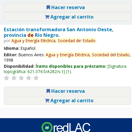
Hacer reserva
Agregar al carrito
Estación transformadora San Antonio Oeste,
provincia
de
Río Negro.
por
Agua
y
Energía
Eléctrica,
Sociedad
de
l
Estado
.
Idioma:
Español
Editor:
Buenos Aires:
Agua
y
Energía
Eléctrica,
Sociedad
de
l
Estado
,
1998
Disponibilidad:
Ítems disponibles para préstamo:
Signatura
topográfica:
621.374.5/A282/v.1
(1).
Hacer reserva
Agregar al carrito