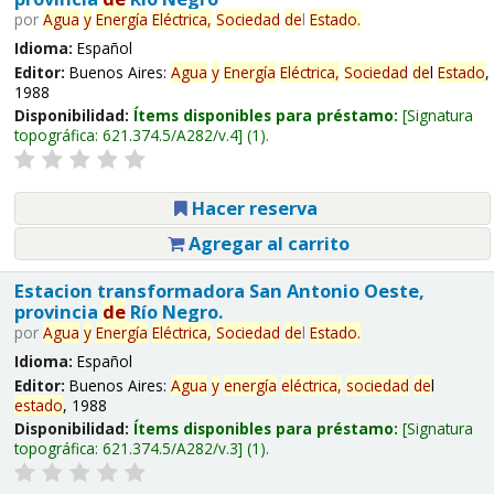
por
Agua
y
Energía
Eléctrica,
Sociedad
de
l
Estado
.
Idioma:
Español
Editor:
Buenos Aires:
Agua
y
Energía
Eléctrica,
Sociedad
de
l
Estado
,
1988
Disponibilidad:
Ítems disponibles para préstamo:
Signatura
topográfica:
621.374.5/A282/v.4
(1).
Hacer reserva
Agregar al carrito
Estacion transformadora San Antonio Oeste,
provincia
de
Río Negro.
por
Agua
y
Energía
Eléctrica,
Sociedad
de
l
Estado
.
Idioma:
Español
Editor:
Buenos Aires:
Agua
y
energía
eléctrica,
sociedad
de
l
estado
, 1988
Disponibilidad:
Ítems disponibles para préstamo:
Signatura
topográfica:
621.374.5/A282/v.3
(1).