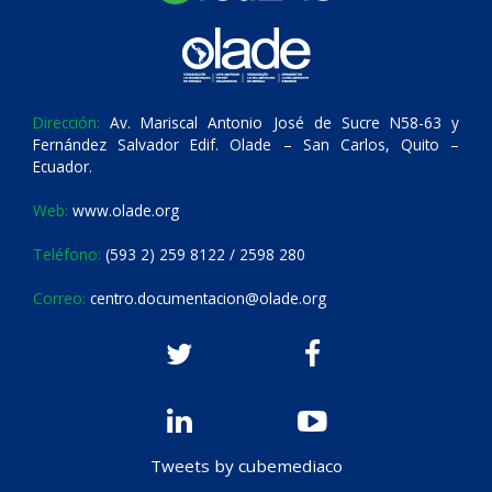
Dirección:
Av. Mariscal Antonio José de Sucre N58-63 y
Fernández Salvador Edif. Olade – San Carlos, Quito –
Ecuador.
Web:
www.olade.org
Teléfono:
(593 2) 259 8122 / 2598 280
Correo:
centro.documentacion@olade.org
Tweets by cubemediaco