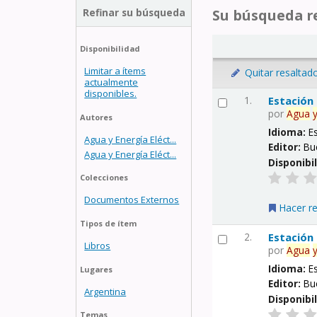
Refinar su búsqueda
Su búsqueda re
Disponibilidad
Limitar a ítems
Quitar resaltad
actualmente
disponibles.
1.
Estación
por
Agua
Autores
Idioma:
E
Agua y Energía Eléct...
Editor:
Bu
Agua y Energía Eléct...
Disponibi
Colecciones
Documentos Externos
Hacer r
Tipos de ítem
2.
Estación
Libros
por
Agua
Idioma:
E
Lugares
Editor:
Bu
Argentina
Disponibi
Temas