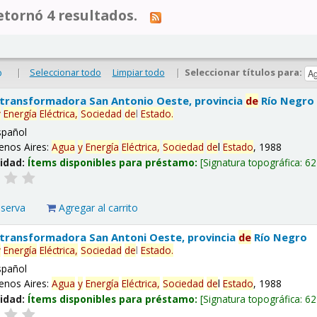
tornó 4 resultados.
|
Seleccionar todo
Limpiar todo
|
Seleccionar títulos para:
o
 transformadora San Antonio Oeste, provincia
de
Río Negro
y
Energía
Eléctrica,
Sociedad
de
l
Estado
.
spañol
enos Aires:
Agua
y
Energía
Eléctrica,
Sociedad
de
l
Estado
, 1988
lidad:
Ítems disponibles para préstamo:
Signatura topográfica:
62
eserva
Agregar al carrito
 transformadora San Antoni Oeste, provincia
de
Río Negro
y
Energía
Eléctrica,
Sociedad
de
l
Estado
.
spañol
enos Aires:
Agua
y
Energía
Eléctrica,
Sociedad
de
l
Estado
, 1988
lidad:
Ítems disponibles para préstamo:
Signatura topográfica:
62