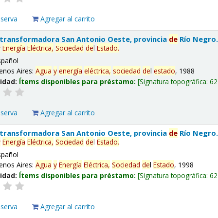
eserva
Agregar al carrito
 transformadora San Antonio Oeste, provincia
de
Río Negro
y
Energía
Eléctrica,
Sociedad
de
l
Estado
.
spañol
enos Aires:
Agua
y
energía
eléctrica,
sociedad
de
l
estado
, 1988
lidad:
Ítems disponibles para préstamo:
Signatura topográfica:
62
eserva
Agregar al carrito
 transformadora San Antonio Oeste, provincia
de
Río Negro
y
Energía
Eléctrica,
Sociedad
de
l
Estado
.
spañol
enos Aires:
Agua
y
Energía
Eléctrica,
Sociedad
de
l
Estado
, 1998
lidad:
Ítems disponibles para préstamo:
Signatura topográfica:
62
eserva
Agregar al carrito