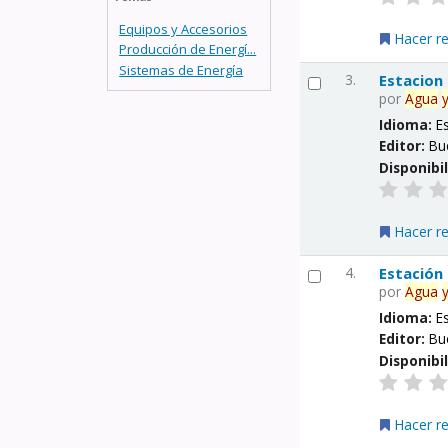
Equipos y Accesorios
Hacer r
Producción de Energí...
Sistemas de Energía
3.
Estacion
por
Agua
Idioma:
E
Editor:
Bu
Disponibi
Hacer r
4.
Estación
por
Agua
Idioma:
E
Editor:
Bu
Disponibi
Hacer r