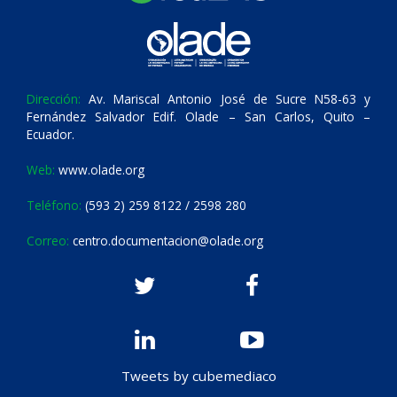
Dirección:
Av. Mariscal Antonio José de Sucre N58-63 y
Fernández Salvador Edif. Olade – San Carlos, Quito –
Ecuador.
Web:
www.olade.org
Teléfono:
(593 2) 259 8122 / 2598 280
Correo:
centro.documentacion@olade.org
Tweets by cubemediaco