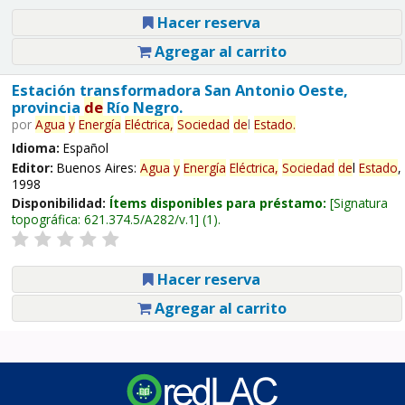
Hacer reserva
Agregar al carrito
Estación transformadora San Antonio Oeste,
provincia
de
Río Negro.
por
Agua
y
Energía
Eléctrica,
Sociedad
de
l
Estado
.
Idioma:
Español
Editor:
Buenos Aires:
Agua
y
Energía
Eléctrica,
Sociedad
de
l
Estado
,
1998
Disponibilidad:
Ítems disponibles para préstamo:
Signatura
topográfica:
621.374.5/A282/v.1
(1).
Hacer reserva
Agregar al carrito