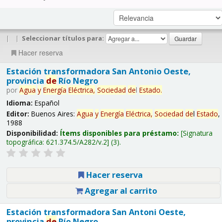
|
|
Seleccionar títulos para:
Hacer reserva
Estación transformadora San Antonio Oeste,
provincia
de
Río Negro
por
Agua
y
Energía
Eléctrica,
Sociedad
de
l
Estado
.
Idioma:
Español
Editor:
Buenos Aires:
Agua
y
Energía
Eléctrica,
Sociedad
de
l
Estado
,
1988
Disponibilidad:
Ítems disponibles para préstamo:
Signatura
topográfica:
621.374.5/A282/v.2
(3).
Hacer reserva
Agregar al carrito
Estación transformadora San Antoni Oeste,
provincia
de
Río Negro