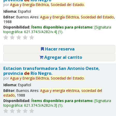
por
Agua
y
Energía
Eléctrica,
Sociedad
de
l
Estado
.
Idioma:
Español
Editor:
Buenos Aires:
Agua
y
Energía
Eléctrica,
Sociedad
de
l
Estado
,
1988
Disponibilidad:
Ítems disponibles para préstamo:
Signatura
topográfica:
621.374.5/A282/v.4
(1).
Hacer reserva
Agregar al carrito
Estacion transformadora San Antonio Oeste,
provincia
de
Río Negro.
por
Agua
y
Energía
Eléctrica,
Sociedad
de
l
Estado
.
Idioma:
Español
Editor:
Buenos Aires:
Agua
y
energía
eléctrica,
sociedad
de
l
estado
, 1988
Disponibilidad:
Ítems disponibles para préstamo:
Signatura
topográfica:
621.374.5/A282/v.3
(1).