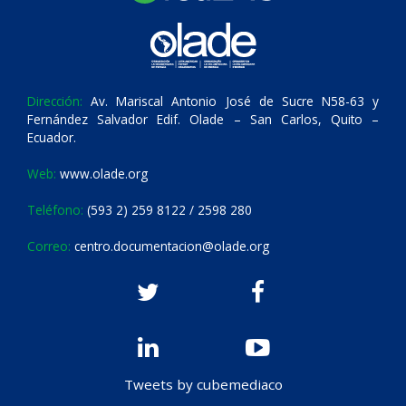
Dirección:
Av. Mariscal Antonio José de Sucre N58-63 y
Fernández Salvador Edif. Olade – San Carlos, Quito –
Ecuador.
Web:
www.olade.org
Teléfono:
(593 2) 259 8122 / 2598 280
Correo:
centro.documentacion@olade.org
Tweets by cubemediaco