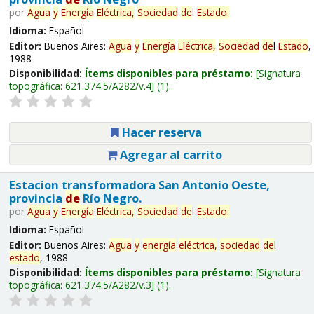
por
Agua
y
Energía
Eléctrica,
Sociedad
de
l
Estado
.
Idioma:
Español
Editor:
Buenos Aires:
Agua
y
Energía
Eléctrica,
Sociedad
de
l
Estado
,
1988
Disponibilidad:
Ítems disponibles para préstamo:
Signatura
topográfica:
621.374.5/A282/v.4
(1).
Hacer reserva
Agregar al carrito
Estacion transformadora San Antonio Oeste,
provincia
de
Río Negro.
por
Agua
y
Energía
Eléctrica,
Sociedad
de
l
Estado
.
Idioma:
Español
Editor:
Buenos Aires:
Agua
y
energía
eléctrica,
sociedad
de
l
estado
, 1988
Disponibilidad:
Ítems disponibles para préstamo:
Signatura
topográfica:
621.374.5/A282/v.3
(1).