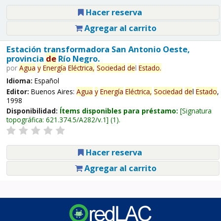
Hacer reserva
Agregar al carrito
Estación transformadora San Antonio Oeste,
provincia
de
Río Negro.
por
Agua
y
Energía
Eléctrica,
Sociedad
de
l
Estado
.
Idioma:
Español
Editor:
Buenos Aires:
Agua
y
Energía
Eléctrica,
Sociedad
de
l
Estado
,
1998
Disponibilidad:
Ítems disponibles para préstamo:
Signatura
topográfica:
621.374.5/A282/v.1
(1).
Hacer reserva
Agregar al carrito