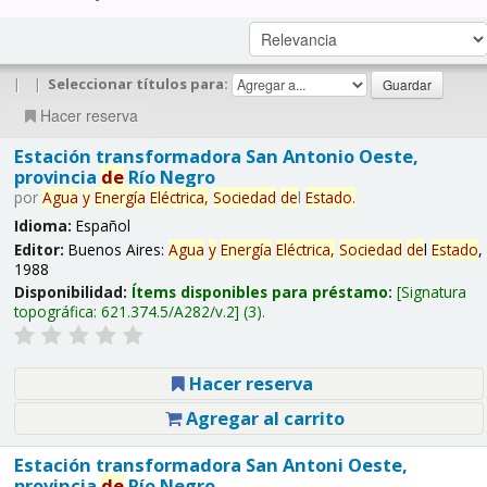
|
|
Seleccionar títulos para:
Hacer reserva
Estación transformadora San Antonio Oeste,
provincia
de
Río Negro
por
Agua
y
Energía
Eléctrica,
Sociedad
de
l
Estado
.
Idioma:
Español
Editor:
Buenos Aires:
Agua
y
Energía
Eléctrica,
Sociedad
de
l
Estado
,
1988
Disponibilidad:
Ítems disponibles para préstamo:
Signatura
topográfica:
621.374.5/A282/v.2
(3).
Hacer reserva
Agregar al carrito
Estación transformadora San Antoni Oeste,
provincia
de
Río Negro