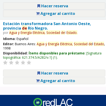
Hacer reserva
Agregar al carrito
Estación transformadora San Antonio Oeste,
provincia
de
Río Negro.
por
Agua
y
Energía
Eléctrica,
Sociedad
de
l
Estado
.
Idioma:
Español
Editor:
Buenos Aires:
Agua
y
Energía
Eléctrica,
Sociedad
de
l
Estado
,
1998
Disponibilidad:
Ítems disponibles para préstamo:
Signatura
topográfica:
621.374.5/A282/v.1
(1).
Hacer reserva
Agregar al carrito