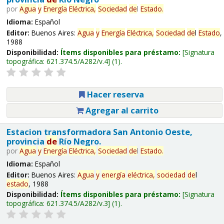
por
Agua
y
Energía
Eléctrica,
Sociedad
de
l
Estado
.
Idioma:
Español
Editor:
Buenos Aires:
Agua
y
Energía
Eléctrica,
Sociedad
de
l
Estado
,
1988
Disponibilidad:
Ítems disponibles para préstamo:
Signatura
topográfica:
621.374.5/A282/v.4
(1).
Hacer reserva
Agregar al carrito
Estacion transformadora San Antonio Oeste,
provincia
de
Río Negro.
por
Agua
y
Energía
Eléctrica,
Sociedad
de
l
Estado
.
Idioma:
Español
Editor:
Buenos Aires:
Agua
y
energía
eléctrica,
sociedad
de
l
estado
, 1988
Disponibilidad:
Ítems disponibles para préstamo:
Signatura
topográfica:
621.374.5/A282/v.3
(1).