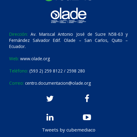
Dirección:
Av. Mariscal Antonio José de Sucre N58-63 y
Fernández Salvador Edif. Olade – San Carlos, Quito –
Ecuador.
Web:
www.olade.org
Teléfono:
(593 2) 259 8122 / 2598 280
Correo:
centro.documentacion@olade.org
Tweets by cubemediaco