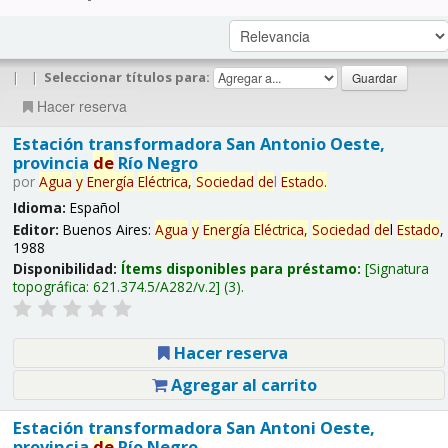
|
|
Seleccionar títulos para:
Hacer reserva
Estación transformadora San Antonio Oeste,
provincia
de
Río Negro
por
Agua
y
Energía
Eléctrica,
Sociedad
de
l
Estado
.
Idioma:
Español
Editor:
Buenos Aires:
Agua
y
Energía
Eléctrica,
Sociedad
de
l
Estado
,
1988
Disponibilidad:
Ítems disponibles para préstamo:
Signatura
topográfica:
621.374.5/A282/v.2
(3).
Hacer reserva
Agregar al carrito
Estación transformadora San Antoni Oeste,
provincia
de
Río Negro