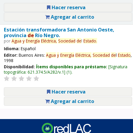
Hacer reserva
Agregar al carrito
Estación transformadora San Antonio Oeste,
provincia
de
Río Negro.
por
Agua
y
Energía
Eléctrica,
Sociedad
de
l
Estado
.
Idioma:
Español
Editor:
Buenos Aires:
Agua
y
Energía
Eléctrica,
Sociedad
de
l
Estado
,
1998
Disponibilidad:
Ítems disponibles para préstamo:
Signatura
topográfica:
621.374.5/A282/v.1
(1).
Hacer reserva
Agregar al carrito