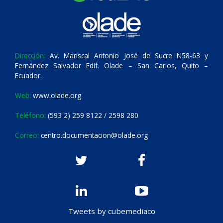
Dirección:
Av. Mariscal Antonio José de Sucre N58-63 y
Fernández Salvador Edif. Olade – San Carlos, Quito –
Ecuador.
Web:
www.olade.org
Teléfono:
(593 2) 259 8122 / 2598 280
Correo:
centro.documentacion@olade.org
Tweets by cubemediaco