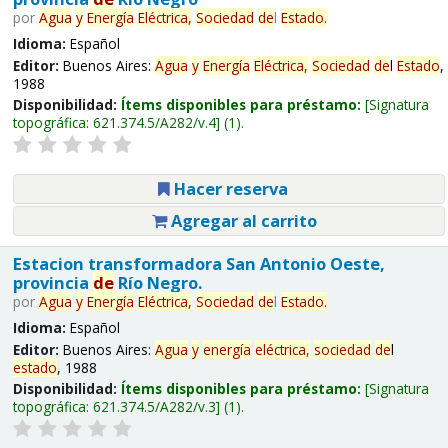
por
Agua
y
Energía
Eléctrica,
Sociedad
de
l
Estado
.
Idioma:
Español
Editor:
Buenos Aires:
Agua
y
Energía
Eléctrica,
Sociedad
de
l
Estado
,
1988
Disponibilidad:
Ítems disponibles para préstamo:
Signatura
topográfica:
621.374.5/A282/v.4
(1).
Hacer reserva
Agregar al carrito
Estacion transformadora San Antonio Oeste,
provincia
de
Río Negro.
por
Agua
y
Energía
Eléctrica,
Sociedad
de
l
Estado
.
Idioma:
Español
Editor:
Buenos Aires:
Agua
y
energía
eléctrica,
sociedad
de
l
estado
, 1988
Disponibilidad:
Ítems disponibles para préstamo:
Signatura
topográfica:
621.374.5/A282/v.3
(1).