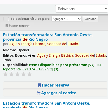
|
|
Seleccionar títulos para:
Hacer reserva
Estación transformadora San Antonio Oeste,
provincia
de
Río Negro
por
Agua
y
Energía
Eléctrica,
Sociedad
de
l
Estado
.
Idioma:
Español
Editor:
Buenos Aires:
Agua
y
Energía
Eléctrica,
Sociedad
de
l
Estado
,
1988
Disponibilidad:
Ítems disponibles para préstamo:
Signatura
topográfica:
621.374.5/A282/v.2
(3).
Hacer reserva
Agregar al carrito
Estación transformadora San Antoni Oeste,
provincia
de
Río Negro