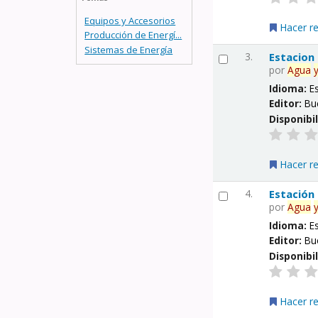
Equipos y Accesorios
Hacer r
Producción de Energí...
Sistemas de Energía
3.
Estacion
por
Agua
Idioma:
E
Editor:
Bu
Disponibi
Hacer r
4.
Estación
por
Agua
Idioma:
E
Editor:
Bu
Disponibi
Hacer r