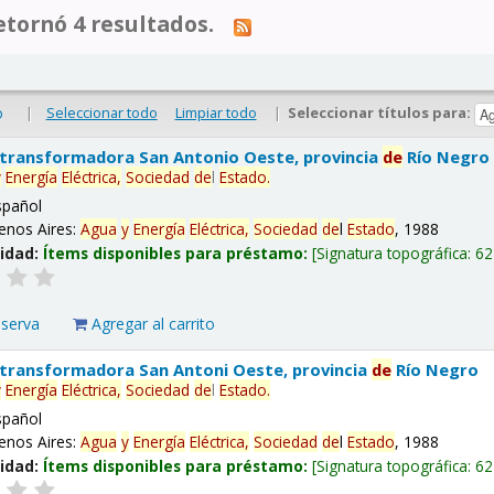
tornó 4 resultados.
|
Seleccionar todo
Limpiar todo
|
Seleccionar títulos para:
o
 transformadora San Antonio Oeste, provincia
de
Río Negro
y
Energía
Eléctrica,
Sociedad
de
l
Estado
.
spañol
enos Aires:
Agua
y
Energía
Eléctrica,
Sociedad
de
l
Estado
, 1988
lidad:
Ítems disponibles para préstamo:
Signatura topográfica:
62
eserva
Agregar al carrito
 transformadora San Antoni Oeste, provincia
de
Río Negro
y
Energía
Eléctrica,
Sociedad
de
l
Estado
.
spañol
enos Aires:
Agua
y
Energía
Eléctrica,
Sociedad
de
l
Estado
, 1988
lidad:
Ítems disponibles para préstamo:
Signatura topográfica:
62