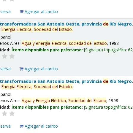
eserva
Agregar al carrito
 transformadora San Antonio Oeste, provincia
de
Río Negro
y
Energía
Eléctrica,
Sociedad
de
l
Estado
.
spañol
enos Aires:
Agua
y
energía
eléctrica,
sociedad
de
l
estado
, 1988
lidad:
Ítems disponibles para préstamo:
Signatura topográfica:
62
eserva
Agregar al carrito
 transformadora San Antonio Oeste, provincia
de
Río Negro
y
Energía
Eléctrica,
Sociedad
de
l
Estado
.
spañol
enos Aires:
Agua
y
Energía
Eléctrica,
Sociedad
de
l
Estado
, 1998
lidad:
Ítems disponibles para préstamo:
Signatura topográfica:
62
eserva
Agregar al carrito