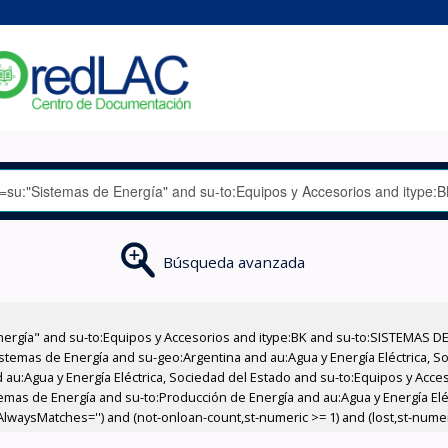
Búsqueda avanzada
nergía" and su-to:Equipos y Accesorios and itype:BK and su-to:SISTEMAS D
stemas de Energía and su-geo:Argentina and au:Agua y Energía Eléctrica, Soc
 au:Agua y Energía Eléctrica, Sociedad del Estado and su-to:Equipos y Acce
emas de Energía and su-to:Producción de Energía and au:Agua y Energía Elé
,AlwaysMatches='') and (not-onloan-count,st-numeric >= 1) and (lost,st-numeri