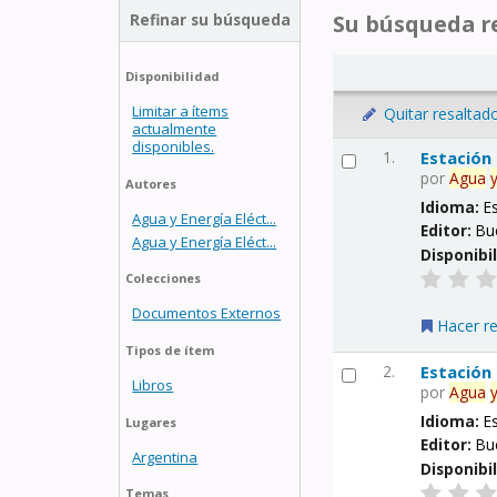
Refinar su búsqueda
Su búsqueda re
Disponibilidad
Limitar a ítems
Quitar resaltad
actualmente
disponibles.
1.
Estación
por
Agua
Autores
Idioma:
E
Agua y Energía Eléct...
Editor:
Bu
Agua y Energía Eléct...
Disponibi
Colecciones
Documentos Externos
Hacer r
Tipos de ítem
2.
Estación
Libros
por
Agua
Idioma:
E
Lugares
Editor:
Bu
Argentina
Disponibi
Temas