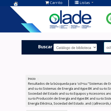
Carrito
Listas
Centro de
Documentación
OLADE -
Buscar
Inicio
›
Resultados de la búsqueda para 'ccl=su:"Sistemas de E
and su-to:Sistemas de Energía and itype:BK and su-to:Si
Sociedad del Estado and su-to:Equipos y Accesorios and
su-to:Producción de Energía and itype:BK and su-to:Sist
Energía Eléctrica, Sociedad del Estado. and ( (allrecords