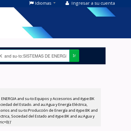
Idiomas
Ingresar a su cuenta
Ir
E ENERGIA and su-to:Equipos y Accesorios and itype:BK
iedad del Estado. and au:Agua y Energía Eléctrica,
sorios and su-to:Producción de Energía and itype:BK and
ctrica, Sociedad del Estado and itype:BK and au:Agua y
c=0) )'