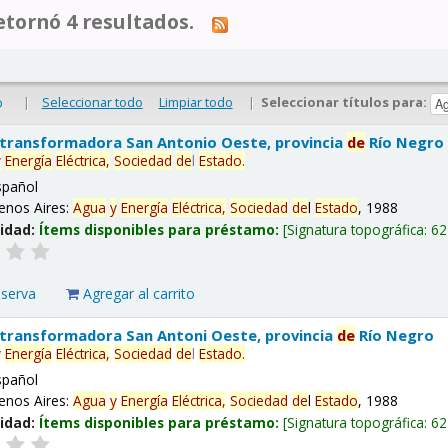
tornó 4 resultados.
|
Seleccionar todo
Limpiar todo
|
Seleccionar títulos para:
o
 transformadora San Antonio Oeste, provincia
de
Río Negro
y
Energía
Eléctrica,
Sociedad
de
l
Estado
.
spañol
enos Aires:
Agua
y
Energía
Eléctrica,
Sociedad
de
l
Estado
, 1988
lidad:
Ítems disponibles para préstamo:
Signatura topográfica:
62
eserva
Agregar al carrito
 transformadora San Antoni Oeste, provincia
de
Río Negro
y
Energía
Eléctrica,
Sociedad
de
l
Estado
.
spañol
enos Aires:
Agua
y
Energía
Eléctrica,
Sociedad
de
l
Estado
, 1988
lidad:
Ítems disponibles para préstamo:
Signatura topográfica:
62