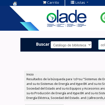
Carrito
Listas
Centro de
Documentación
OLADE -
Buscar
Inicio
›
Resultados de la búsqueda para 'ccl=su:"Sistemas de E
and su-to:Sistemas de Energía and itype:BK and su-to:Si
Sociedad del Estado and su-to:Equipos y Accesorios and
su-to:Producción de Energía and itype:BK and su-to:Sist
Energía Eléctrica, Sociedad del Estado. and ( (allrecords