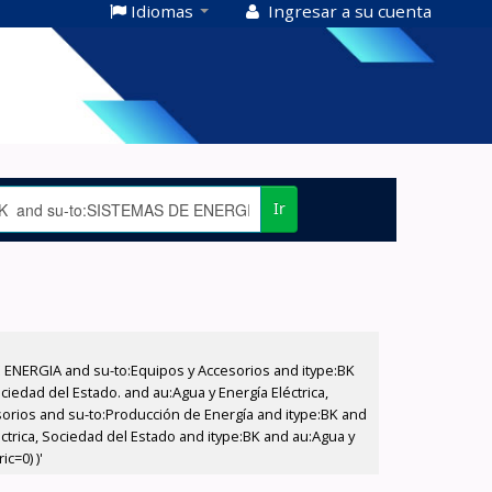
Idiomas
Ingresar a su cuenta
Ir
E ENERGIA and su-to:Equipos y Accesorios and itype:BK
iedad del Estado. and au:Agua y Energía Eléctrica,
sorios and su-to:Producción de Energía and itype:BK and
ctrica, Sociedad del Estado and itype:BK and au:Agua y
c=0) )'