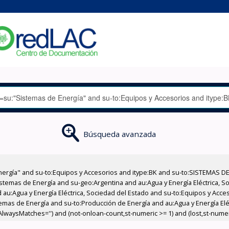
Búsqueda avanzada
nergía" and su-to:Equipos y Accesorios and itype:BK and su-to:SISTEMAS D
stemas de Energía and su-geo:Argentina and au:Agua y Energía Eléctrica, Soc
 au:Agua y Energía Eléctrica, Sociedad del Estado and su-to:Equipos y Acce
emas de Energía and su-to:Producción de Energía and au:Agua y Energía Elé
,AlwaysMatches='') and (not-onloan-count,st-numeric >= 1) and (lost,st-numeri