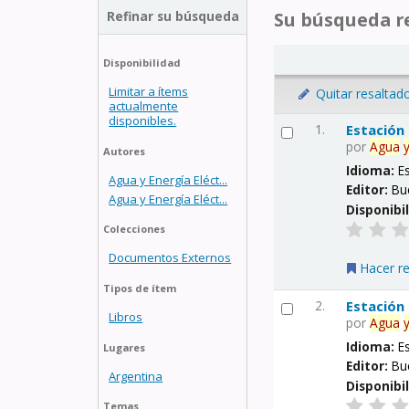
Refinar su búsqueda
Su búsqueda re
Disponibilidad
Limitar a ítems
Quitar resaltad
actualmente
disponibles.
1.
Estación
por
Agua
Autores
Idioma:
E
Agua y Energía Eléct...
Editor:
Bu
Agua y Energía Eléct...
Disponibi
Colecciones
Documentos Externos
Hacer r
Tipos de ítem
2.
Estación
Libros
por
Agua
Idioma:
E
Lugares
Editor:
Bu
Argentina
Disponibi
Temas