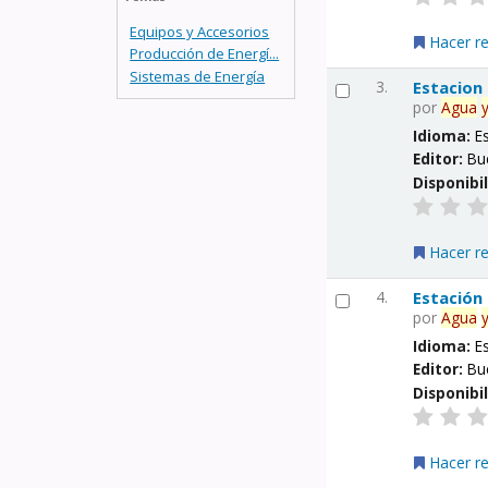
Equipos y Accesorios
Hacer r
Producción de Energí...
Sistemas de Energía
3.
Estacion
por
Agua
Idioma:
E
Editor:
Bu
Disponibi
Hacer r
4.
Estación
por
Agua
Idioma:
E
Editor:
Bu
Disponibi
Hacer r