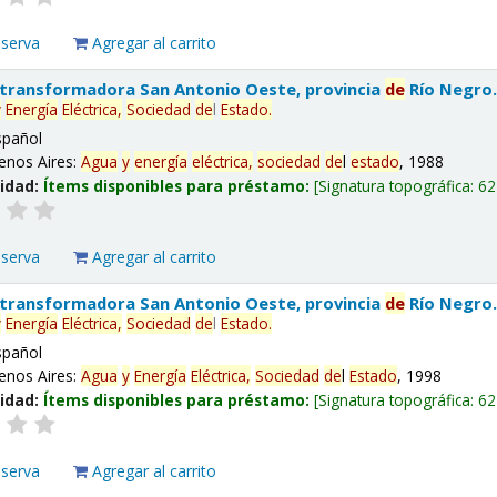
eserva
Agregar al carrito
 transformadora San Antonio Oeste, provincia
de
Río Negro
y
Energía
Eléctrica,
Sociedad
de
l
Estado
.
spañol
enos Aires:
Agua
y
energía
eléctrica,
sociedad
de
l
estado
, 1988
lidad:
Ítems disponibles para préstamo:
Signatura topográfica:
62
eserva
Agregar al carrito
 transformadora San Antonio Oeste, provincia
de
Río Negro
y
Energía
Eléctrica,
Sociedad
de
l
Estado
.
spañol
enos Aires:
Agua
y
Energía
Eléctrica,
Sociedad
de
l
Estado
, 1998
lidad:
Ítems disponibles para préstamo:
Signatura topográfica:
62
eserva
Agregar al carrito