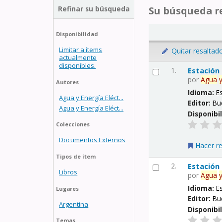
Refinar su búsqueda
Su búsqueda re
Disponibilidad
Limitar a ítems
Quitar resaltad
actualmente
disponibles.
1.
Estación
por
Agua
Autores
Idioma:
E
Agua y Energía Eléct...
Editor:
Bu
Agua y Energía Eléct...
Disponibi
Colecciones
Documentos Externos
Hacer r
Tipos de ítem
2.
Estación
Libros
por
Agua
Idioma:
E
Lugares
Editor:
Bu
Argentina
Disponibi
Temas