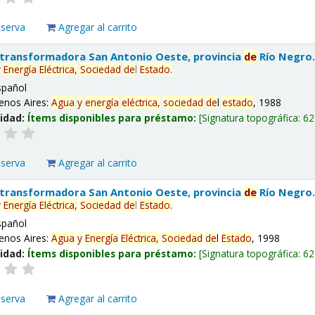
eserva
Agregar al carrito
 transformadora San Antonio Oeste, provincia
de
Río Negro
y
Energía
Eléctrica,
Sociedad
de
l
Estado
.
spañol
enos Aires:
Agua
y
energía
eléctrica,
sociedad
de
l
estado
, 1988
lidad:
Ítems disponibles para préstamo:
Signatura topográfica:
62
eserva
Agregar al carrito
 transformadora San Antonio Oeste, provincia
de
Río Negro
y
Energía
Eléctrica,
Sociedad
de
l
Estado
.
spañol
enos Aires:
Agua
y
Energía
Eléctrica,
Sociedad
de
l
Estado
, 1998
lidad:
Ítems disponibles para préstamo:
Signatura topográfica:
62
eserva
Agregar al carrito