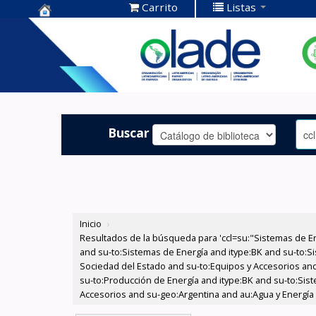
Carrito
Listas
Centro de
Documentación
OLADE -
Buscar
Inicio
›
Resultados de la búsqueda para 'ccl=su:"Sistemas de E
and su-to:Sistemas de Energía and itype:BK and su-to:Si
Sociedad del Estado and su-to:Equipos y Accesorios and
su-to:Producción de Energía and itype:BK and su-to:Sis
Accesorios and su-geo:Argentina and au:Agua y Energía 