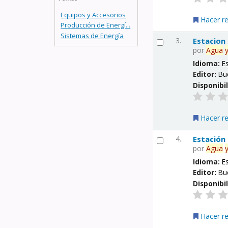
Equipos y Accesorios
Hacer r
Producción de Energí...
Sistemas de Energía
3.
Estacion
por
Agua
Idioma:
E
Editor:
Bu
Disponibi
Hacer r
4.
Estación
por
Agua
Idioma:
E
Editor:
Bu
Disponibi
Hacer r