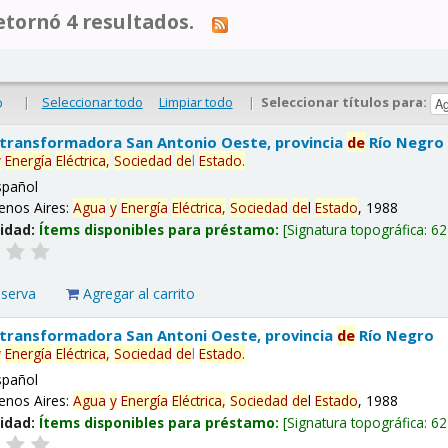
tornó 4 resultados.
|
Seleccionar todo
Limpiar todo
|
Seleccionar títulos para:
o
 transformadora San Antonio Oeste, provincia
de
Río Negro
y
Energía
Eléctrica,
Sociedad
de
l
Estado
.
spañol
enos Aires:
Agua
y
Energía
Eléctrica,
Sociedad
de
l
Estado
, 1988
lidad:
Ítems disponibles para préstamo:
Signatura topográfica:
62
eserva
Agregar al carrito
 transformadora San Antoni Oeste, provincia
de
Río Negro
y
Energía
Eléctrica,
Sociedad
de
l
Estado
.
spañol
enos Aires:
Agua
y
Energía
Eléctrica,
Sociedad
de
l
Estado
, 1988
lidad:
Ítems disponibles para préstamo:
Signatura topográfica:
62