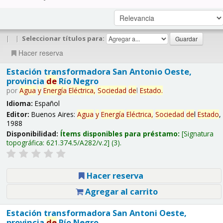
|
|
Seleccionar títulos para:
Hacer reserva
Estación transformadora San Antonio Oeste,
provincia
de
Río Negro
por
Agua
y
Energía
Eléctrica,
Sociedad
de
l
Estado
.
Idioma:
Español
Editor:
Buenos Aires:
Agua
y
Energía
Eléctrica,
Sociedad
de
l
Estado
,
1988
Disponibilidad:
Ítems disponibles para préstamo:
Signatura
topográfica:
621.374.5/A282/v.2
(3).
Hacer reserva
Agregar al carrito
Estación transformadora San Antoni Oeste,
provincia
de
Río Negro