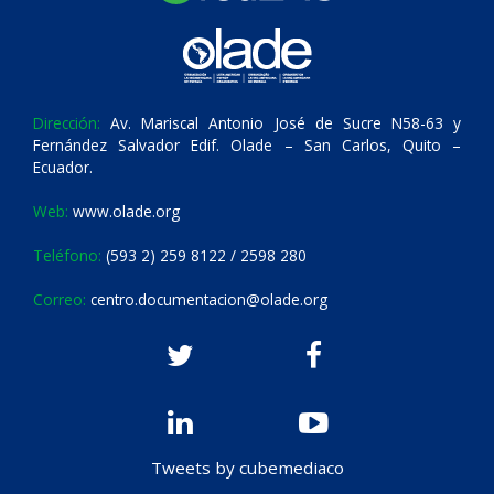
Dirección:
Av. Mariscal Antonio José de Sucre N58-63 y
Fernández Salvador Edif. Olade – San Carlos, Quito –
Ecuador.
Web:
www.olade.org
Teléfono:
(593 2) 259 8122 / 2598 280
Correo:
centro.documentacion@olade.org
Tweets by cubemediaco