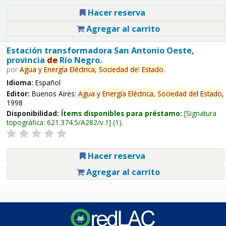
Hacer reserva
Agregar al carrito
Estación transformadora San Antonio Oeste,
provincia
de
Río Negro.
por
Agua
y
Energía
Eléctrica,
Sociedad
de
l
Estado
.
Idioma:
Español
Editor:
Buenos Aires:
Agua
y
Energía
Eléctrica,
Sociedad
de
l
Estado
,
1998
Disponibilidad:
Ítems disponibles para préstamo:
Signatura
topográfica:
621.374.5/A282/v.1
(1).
Hacer reserva
Agregar al carrito