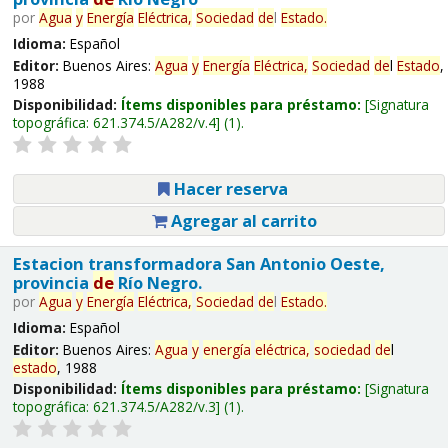
por
Agua
y
Energía
Eléctrica,
Sociedad
de
l
Estado
.
Idioma:
Español
Editor:
Buenos Aires:
Agua
y
Energía
Eléctrica,
Sociedad
de
l
Estado
,
1988
Disponibilidad:
Ítems disponibles para préstamo:
Signatura
topográfica:
621.374.5/A282/v.4
(1).
Hacer reserva
Agregar al carrito
Estacion transformadora San Antonio Oeste,
provincia
de
Río Negro.
por
Agua
y
Energía
Eléctrica,
Sociedad
de
l
Estado
.
Idioma:
Español
Editor:
Buenos Aires:
Agua
y
energía
eléctrica,
sociedad
de
l
estado
, 1988
Disponibilidad:
Ítems disponibles para préstamo:
Signatura
topográfica:
621.374.5/A282/v.3
(1).