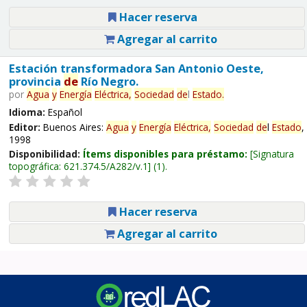
Hacer reserva
Agregar al carrito
Estación transformadora San Antonio Oeste,
provincia
de
Río Negro.
por
Agua
y
Energía
Eléctrica,
Sociedad
de
l
Estado
.
Idioma:
Español
Editor:
Buenos Aires:
Agua
y
Energía
Eléctrica,
Sociedad
de
l
Estado
,
1998
Disponibilidad:
Ítems disponibles para préstamo:
Signatura
topográfica:
621.374.5/A282/v.1
(1).
Hacer reserva
Agregar al carrito