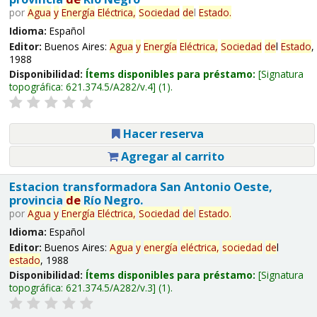
por
Agua
y
Energía
Eléctrica,
Sociedad
de
l
Estado
.
Idioma:
Español
Editor:
Buenos Aires:
Agua
y
Energía
Eléctrica,
Sociedad
de
l
Estado
,
1988
Disponibilidad:
Ítems disponibles para préstamo:
Signatura
topográfica:
621.374.5/A282/v.4
(1).
Hacer reserva
Agregar al carrito
Estacion transformadora San Antonio Oeste,
provincia
de
Río Negro.
por
Agua
y
Energía
Eléctrica,
Sociedad
de
l
Estado
.
Idioma:
Español
Editor:
Buenos Aires:
Agua
y
energía
eléctrica,
sociedad
de
l
estado
, 1988
Disponibilidad:
Ítems disponibles para préstamo:
Signatura
topográfica:
621.374.5/A282/v.3
(1).