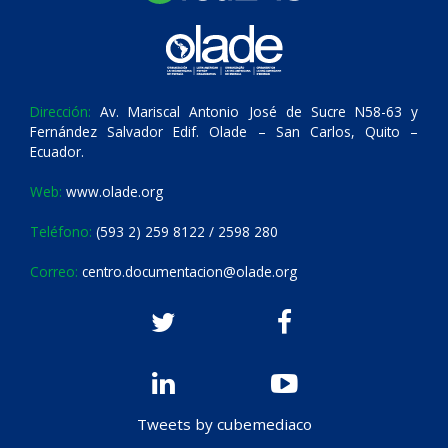
Dirección:
Av. Mariscal Antonio José de Sucre N58-63 y
Fernández Salvador Edif. Olade – San Carlos, Quito –
Ecuador.
Web:
www.olade.org
Teléfono:
(593 2) 259 8122 / 2598 280
Correo:
centro.documentacion@olade.org
Tweets by cubemediaco