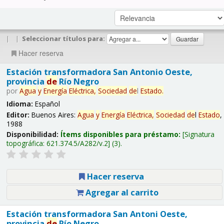
|
|
Seleccionar títulos para:
Hacer reserva
Estación transformadora San Antonio Oeste,
provincia
de
Río Negro
por
Agua
y
Energía
Eléctrica,
Sociedad
de
l
Estado
.
Idioma:
Español
Editor:
Buenos Aires:
Agua
y
Energía
Eléctrica,
Sociedad
de
l
Estado
,
1988
Disponibilidad:
Ítems disponibles para préstamo:
Signatura
topográfica:
621.374.5/A282/v.2
(3).
Hacer reserva
Agregar al carrito
Estación transformadora San Antoni Oeste,
provincia
de
Río Negro