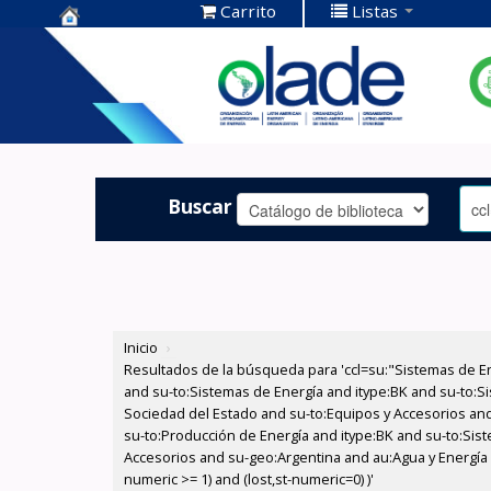
Carrito
Listas
Centro de
Documentación
OLADE -
Buscar
Inicio
›
Resultados de la búsqueda para 'ccl=su:"Sistemas de E
and su-to:Sistemas de Energía and itype:BK and su-to:Si
Sociedad del Estado and su-to:Equipos y Accesorios and
su-to:Producción de Energía and itype:BK and su-to:Sis
Accesorios and su-geo:Argentina and au:Agua y Energía E
numeric >= 1) and (lost,st-numeric=0) )'