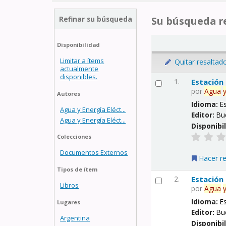
Refinar su búsqueda
Su búsqueda re
Disponibilidad
Limitar a ítems
Quitar resaltad
actualmente
disponibles.
1.
Estación
por
Agua
Autores
Idioma:
E
Agua y Energía Eléct...
Editor:
Bu
Agua y Energía Eléct...
Disponibi
Colecciones
Documentos Externos
Hacer r
Tipos de ítem
2.
Estación
Libros
por
Agua
Idioma:
E
Lugares
Editor:
Bu
Argentina
Disponibi