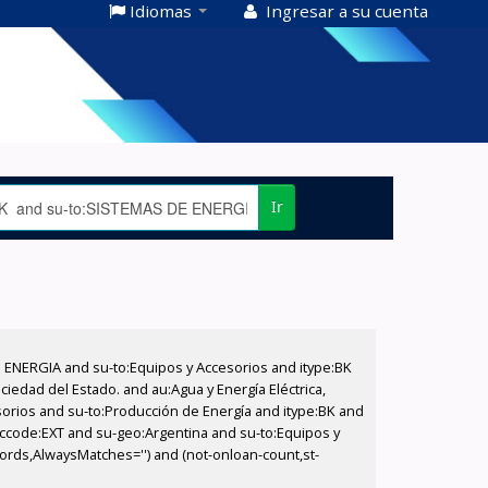
Idiomas
Ingresar a su cuenta
Ir
E ENERGIA and su-to:Equipos y Accesorios and itype:BK
iedad del Estado. and au:Agua y Energía Eléctrica,
sorios and su-to:Producción de Energía and itype:BK and
 ccode:EXT and su-geo:Argentina and su-to:Equipos y
cords,AlwaysMatches='') and (not-onloan-count,st-