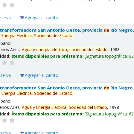
eserva
Agregar al carrito
 transformadora San Antonio Oeste, provincia
de
Río Negro
y
Energía
Eléctrica,
Sociedad
de
l
Estado
.
spañol
enos Aires:
Agua
y
energía
eléctrica,
sociedad
de
l
estado
, 1988
lidad:
Ítems disponibles para préstamo:
Signatura topográfica:
62
eserva
Agregar al carrito
 transformadora San Antonio Oeste, provincia
de
Río Negro
y
Energía
Eléctrica,
Sociedad
de
l
Estado
.
spañol
enos Aires:
Agua
y
Energía
Eléctrica,
Sociedad
de
l
Estado
, 1998
lidad:
Ítems disponibles para préstamo:
Signatura topográfica:
62
eserva
Agregar al carrito