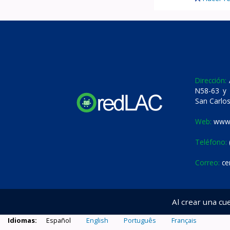
Dirección:
A
N58-63 y 
San Carlos
Web:
www.
Teléfono:
Correo:
ce
Al crear una cu
Idiomas:
Español
English
Português
Français