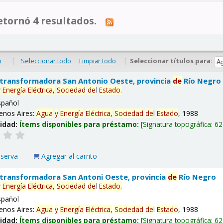
tornó 4 resultados.
|
Seleccionar todo
Limpiar todo
|
Seleccionar títulos para:
o
 transformadora San Antonio Oeste, provincia
de
Río Negro
y
Energía
Eléctrica,
Sociedad
de
l
Estado
.
spañol
enos Aires:
Agua
y
Energía
Eléctrica,
Sociedad
de
l
Estado
, 1988
lidad:
Ítems disponibles para préstamo:
Signatura topográfica:
62
eserva
Agregar al carrito
 transformadora San Antoni Oeste, provincia
de
Río Negro
y
Energía
Eléctrica,
Sociedad
de
l
Estado
.
spañol
enos Aires:
Agua
y
Energía
Eléctrica,
Sociedad
de
l
Estado
, 1988
lidad:
Ítems disponibles para préstamo:
Signatura topográfica:
62