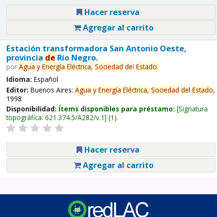
Hacer reserva
Agregar al carrito
Estación transformadora San Antonio Oeste,
provincia
de
Río Negro.
por
Agua
y
Energía
Eléctrica,
Sociedad
de
l
Estado
.
Idioma:
Español
Editor:
Buenos Aires:
Agua
y
Energía
Eléctrica,
Sociedad
de
l
Estado
,
1998
Disponibilidad:
Ítems disponibles para préstamo:
Signatura
topográfica:
621.374.5/A282/v.1
(1).
Hacer reserva
Agregar al carrito