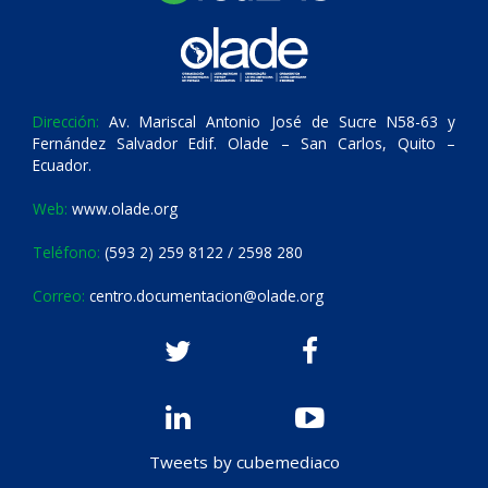
Dirección:
Av. Mariscal Antonio José de Sucre N58-63 y
Fernández Salvador Edif. Olade – San Carlos, Quito –
Ecuador.
Web:
www.olade.org
Teléfono:
(593 2) 259 8122 / 2598 280
Correo:
centro.documentacion@olade.org
Tweets by cubemediaco