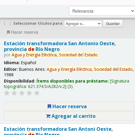
|
|
Seleccionar títulos para:
Hacer reserva
Estación transformadora San Antonio Oeste,
provincia
de
Río Negro
por
Agua
y
Energía
Eléctrica,
Sociedad
de
l
Estado
.
Idioma:
Español
Editor:
Buenos Aires:
Agua
y
Energía
Eléctrica,
Sociedad
de
l
Estado
,
1988
Disponibilidad:
Ítems disponibles para préstamo:
Signatura
topográfica:
621.374.5/A282/v.2
(3).
Hacer reserva
Agregar al carrito
Estación transformadora San Antoni Oeste,
provincia
de
Río Negro