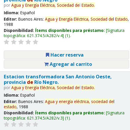
por
Agua
y
Energía
Eléctrica,
Sociedad
de
l
Estado
.
Idioma:
Español
Editor:
Buenos Aires:
Agua
y
Energía
Eléctrica,
Sociedad
de
l
Estado
,
1988
Disponibilidad:
Ítems disponibles para préstamo:
Signatura
topográfica:
621.374.5/A282/v.4
(1).
Hacer reserva
Agregar al carrito
Estacion transformadora San Antonio Oeste,
provincia
de
Río Negro.
por
Agua
y
Energía
Eléctrica,
Sociedad
de
l
Estado
.
Idioma:
Español
Editor:
Buenos Aires:
Agua
y
energía
eléctrica,
sociedad
de
l
estado
, 1988
Disponibilidad:
Ítems disponibles para préstamo:
Signatura
topográfica:
621.374.5/A282/v.3
(1).