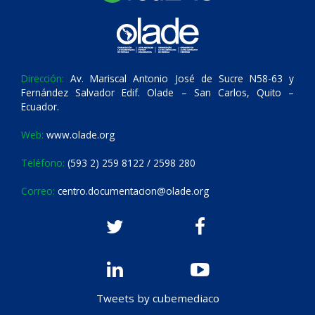
Dirección:
Av. Mariscal Antonio José de Sucre N58-63 y
Fernández Salvador Edif. Olade – San Carlos, Quito –
Ecuador.
Web:
www.olade.org
Teléfono:
(593 2) 259 8122 / 2598 280
Correo:
centro.documentacion@olade.org
Tweets by cubemediaco