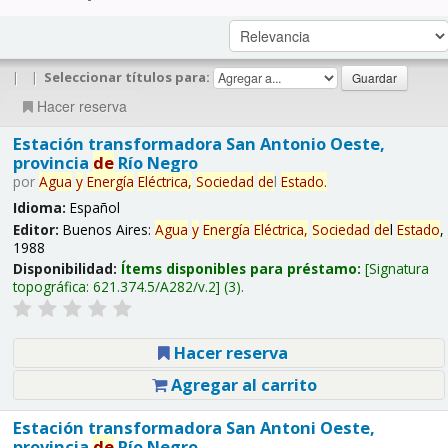
|
|
Seleccionar títulos para:
Hacer reserva
Estación transformadora San Antonio Oeste,
provincia
de
Río Negro
por
Agua
y
Energía
Eléctrica,
Sociedad
de
l
Estado
.
Idioma:
Español
Editor:
Buenos Aires:
Agua
y
Energía
Eléctrica,
Sociedad
de
l
Estado
,
1988
Disponibilidad:
Ítems disponibles para préstamo:
Signatura
topográfica:
621.374.5/A282/v.2
(3).
Hacer reserva
Agregar al carrito
Estación transformadora San Antoni Oeste,
provincia
de
Río Negro