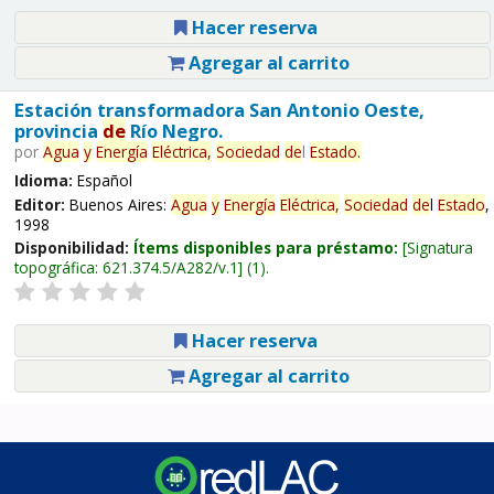
Hacer reserva
Agregar al carrito
Estación transformadora San Antonio Oeste,
provincia
de
Río Negro.
por
Agua
y
Energía
Eléctrica,
Sociedad
de
l
Estado
.
Idioma:
Español
Editor:
Buenos Aires:
Agua
y
Energía
Eléctrica,
Sociedad
de
l
Estado
,
1998
Disponibilidad:
Ítems disponibles para préstamo:
Signatura
topográfica:
621.374.5/A282/v.1
(1).
Hacer reserva
Agregar al carrito