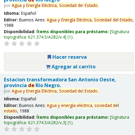
por
Agua
y
Energía
Eléctrica,
Sociedad
de
l
Estado
.
Idioma:
Español
Editor:
Buenos Aires:
Agua
y
Energía
Eléctrica,
Sociedad
de
l
Estado
,
1988
Disponibilidad:
Ítems disponibles para préstamo:
Signatura
topográfica:
621.374.5/A282/v.4
(1).
Hacer reserva
Agregar al carrito
Estacion transformadora San Antonio Oeste,
provincia
de
Río Negro.
por
Agua
y
Energía
Eléctrica,
Sociedad
de
l
Estado
.
Idioma:
Español
Editor:
Buenos Aires:
Agua
y
energía
eléctrica,
sociedad
de
l
estado
, 1988
Disponibilidad:
Ítems disponibles para préstamo:
Signatura
topográfica:
621.374.5/A282/v.3
(1).