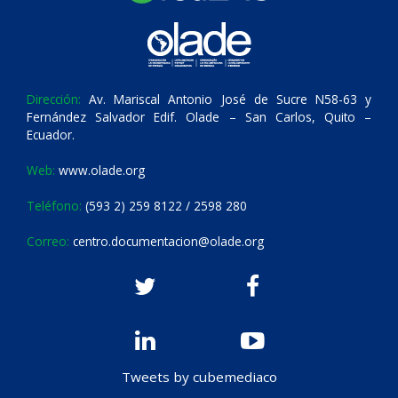
Dirección:
Av. Mariscal Antonio José de Sucre N58-63 y
Fernández Salvador Edif. Olade – San Carlos, Quito –
Ecuador.
Web:
www.olade.org
Teléfono:
(593 2) 259 8122 / 2598 280
Correo:
centro.documentacion@olade.org
Tweets by cubemediaco