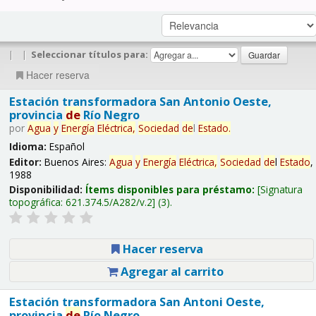
|
|
Seleccionar títulos para:
Hacer reserva
Estación transformadora San Antonio Oeste,
provincia
de
Río Negro
por
Agua
y
Energía
Eléctrica,
Sociedad
de
l
Estado
.
Idioma:
Español
Editor:
Buenos Aires:
Agua
y
Energía
Eléctrica,
Sociedad
de
l
Estado
,
1988
Disponibilidad:
Ítems disponibles para préstamo:
Signatura
topográfica:
621.374.5/A282/v.2
(3).
Hacer reserva
Agregar al carrito
Estación transformadora San Antoni Oeste,
provincia
de
Río Negro