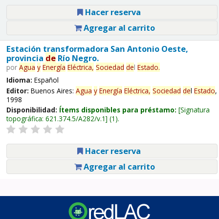
Hacer reserva
Agregar al carrito
Estación transformadora San Antonio Oeste,
provincia
de
Río Negro.
por
Agua
y
Energía
Eléctrica,
Sociedad
de
l
Estado
.
Idioma:
Español
Editor:
Buenos Aires:
Agua
y
Energía
Eléctrica,
Sociedad
de
l
Estado
,
1998
Disponibilidad:
Ítems disponibles para préstamo:
Signatura
topográfica:
621.374.5/A282/v.1
(1).
Hacer reserva
Agregar al carrito