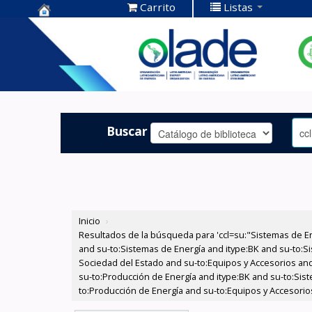
Carrito
Listas
Centro de
Documentación
OLADE -
Buscar
Inicio
›
Resultados de la búsqueda para 'ccl=su:"Sistemas de E
and su-to:Sistemas de Energía and itype:BK and su-to:Si
Sociedad del Estado and su-to:Equipos y Accesorios and
su-to:Producción de Energía and itype:BK and su-to:Sist
to:Producción de Energía and su-to:Equipos y Accesorio