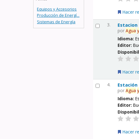
Equipos y Accesorios
Hacer r
Producción de Energí...
Sistemas de Energía
3.
Estacion
por
Agua
Idioma:
E
Editor:
Bu
Disponibi
Hacer r
4.
Estación
por
Agua
Idioma:
E
Editor:
Bu
Disponibi
Hacer r