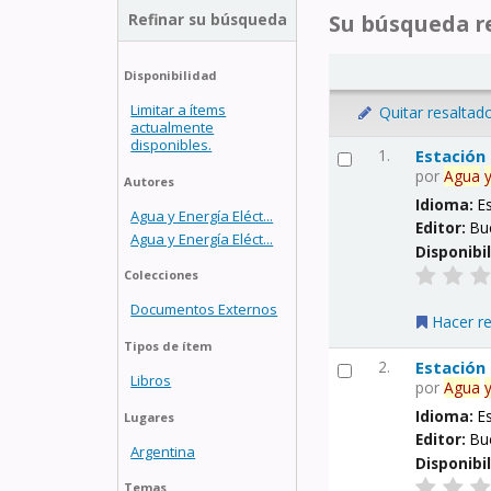
Refinar su búsqueda
Su búsqueda re
Disponibilidad
Limitar a ítems
Quitar resaltad
actualmente
disponibles.
1.
Estación
por
Agua
Autores
Idioma:
E
Agua y Energía Eléct...
Editor:
Bu
Agua y Energía Eléct...
Disponibi
Colecciones
Documentos Externos
Hacer r
Tipos de ítem
2.
Estación
Libros
por
Agua
Idioma:
E
Lugares
Editor:
Bu
Argentina
Disponibi
Temas