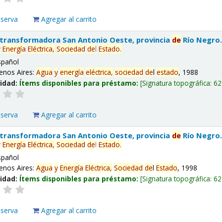
eserva
Agregar al carrito
 transformadora San Antonio Oeste, provincia
de
Río Negro
y
Energía
Eléctrica,
Sociedad
de
l
Estado
.
spañol
enos Aires:
Agua
y
energía
eléctrica,
sociedad
de
l
estado
, 1988
lidad:
Ítems disponibles para préstamo:
Signatura topográfica:
62
eserva
Agregar al carrito
 transformadora San Antonio Oeste, provincia
de
Río Negro
y
Energía
Eléctrica,
Sociedad
de
l
Estado
.
spañol
enos Aires:
Agua
y
Energía
Eléctrica,
Sociedad
de
l
Estado
, 1998
lidad:
Ítems disponibles para préstamo:
Signatura topográfica:
62
eserva
Agregar al carrito