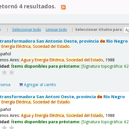
tornó 4 resultados.
|
Seleccionar todo
Limpiar todo
|
Seleccionar títulos para:
o
 transformadora San Antonio Oeste, provincia
de
Río Negro
y
Energía
Eléctrica,
Sociedad
de
l
Estado
.
spañol
enos Aires:
Agua
y
Energía
Eléctrica,
Sociedad
de
l
Estado
, 1988
lidad:
Ítems disponibles para préstamo:
Signatura topográfica:
62
eserva
Agregar al carrito
 transformadora San Antoni Oeste, provincia
de
Río Negro
y
Energía
Eléctrica,
Sociedad
de
l
Estado
.
spañol
enos Aires:
Agua
y
Energía
Eléctrica,
Sociedad
de
l
Estado
, 1988
lidad:
Ítems disponibles para préstamo:
Signatura topográfica:
62