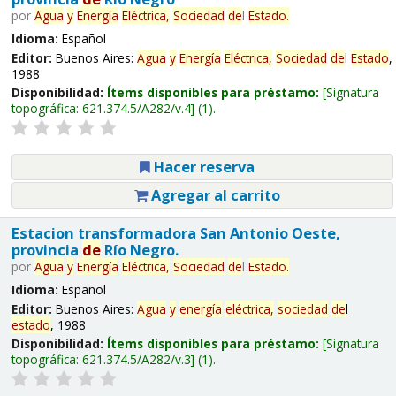
por
Agua
y
Energía
Eléctrica,
Sociedad
de
l
Estado
.
Idioma:
Español
Editor:
Buenos Aires:
Agua
y
Energía
Eléctrica,
Sociedad
de
l
Estado
,
1988
Disponibilidad:
Ítems disponibles para préstamo:
Signatura
topográfica:
621.374.5/A282/v.4
(1).
Hacer reserva
Agregar al carrito
Estacion transformadora San Antonio Oeste,
provincia
de
Río Negro.
por
Agua
y
Energía
Eléctrica,
Sociedad
de
l
Estado
.
Idioma:
Español
Editor:
Buenos Aires:
Agua
y
energía
eléctrica,
sociedad
de
l
estado
, 1988
Disponibilidad:
Ítems disponibles para préstamo:
Signatura
topográfica:
621.374.5/A282/v.3
(1).