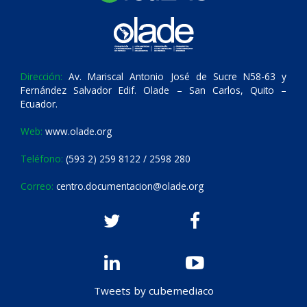
Dirección:
Av. Mariscal Antonio José de Sucre N58-63 y
Fernández Salvador Edif. Olade – San Carlos, Quito –
Ecuador.
Web:
www.olade.org
Teléfono:
(593 2) 259 8122 / 2598 280
Correo:
centro.documentacion@olade.org
Tweets by cubemediaco