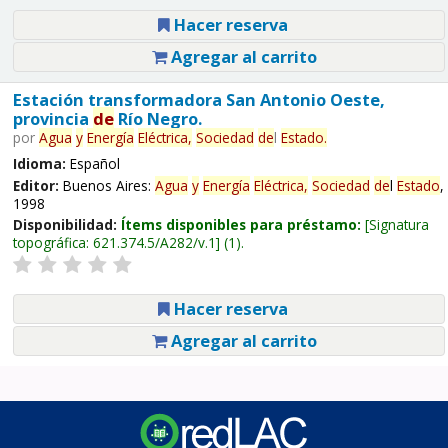
Hacer reserva
Agregar al carrito
Estación transformadora San Antonio Oeste,
provincia
de
Río Negro.
por
Agua
y
Energía
Eléctrica,
Sociedad
de
l
Estado
.
Idioma:
Español
Editor:
Buenos Aires:
Agua
y
Energía
Eléctrica,
Sociedad
de
l
Estado
,
1998
Disponibilidad:
Ítems disponibles para préstamo:
Signatura
topográfica:
621.374.5/A282/v.1
(1).
Hacer reserva
Agregar al carrito