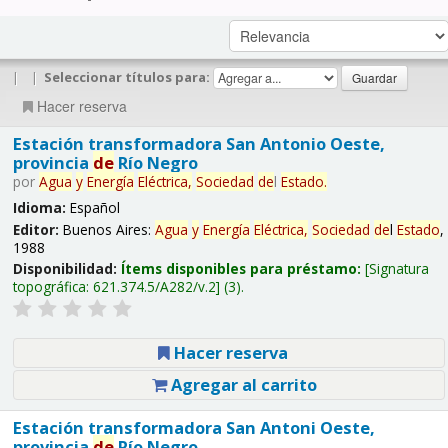
|
|
Seleccionar títulos para:
Hacer reserva
Estación transformadora San Antonio Oeste,
provincia
de
Río Negro
por
Agua
y
Energía
Eléctrica,
Sociedad
de
l
Estado
.
Idioma:
Español
Editor:
Buenos Aires:
Agua
y
Energía
Eléctrica,
Sociedad
de
l
Estado
,
1988
Disponibilidad:
Ítems disponibles para préstamo:
Signatura
topográfica:
621.374.5/A282/v.2
(3).
Hacer reserva
Agregar al carrito
Estación transformadora San Antoni Oeste,
provincia
de
Río Negro