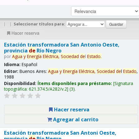
|
|
Seleccionar títulos para:
Hacer reserva
Estación transformadora San Antonio Oeste,
provincia
de
Río Negro
por
Agua
y
Energía
Eléctrica,
Sociedad
de
l
Estado
.
Idioma:
Español
Editor:
Buenos Aires:
Agua
y
Energía
Eléctrica,
Sociedad
de
l
Estado
,
1988
Disponibilidad:
Ítems disponibles para préstamo:
Signatura
topográfica:
621.374.5/A282/v.2
(3).
Hacer reserva
Agregar al carrito
Estación transformadora San Antoni Oeste,
provincia
de
Río Negro