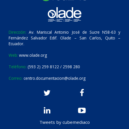
Dirección:
Av. Mariscal Antonio José de Sucre N58-63 y
Fernández Salvador Edif. Olade – San Carlos, Quito –
Ecuador.
Web:
www.olade.org
Teléfono:
(593 2) 259 8122 / 2598 280
Correo:
centro.documentacion@olade.org
Tweets by cubemediaco