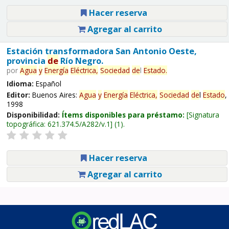
Hacer reserva
Agregar al carrito
Estación transformadora San Antonio Oeste,
provincia
de
Río Negro.
por
Agua
y
Energía
Eléctrica,
Sociedad
de
l
Estado
.
Idioma:
Español
Editor:
Buenos Aires:
Agua
y
Energía
Eléctrica,
Sociedad
de
l
Estado
,
1998
Disponibilidad:
Ítems disponibles para préstamo:
Signatura
topográfica:
621.374.5/A282/v.1
(1).
Hacer reserva
Agregar al carrito