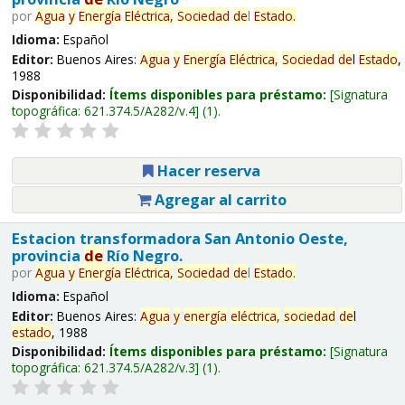
por
Agua
y
Energía
Eléctrica,
Sociedad
de
l
Estado
.
Idioma:
Español
Editor:
Buenos Aires:
Agua
y
Energía
Eléctrica,
Sociedad
de
l
Estado
,
1988
Disponibilidad:
Ítems disponibles para préstamo:
Signatura
topográfica:
621.374.5/A282/v.4
(1).
Hacer reserva
Agregar al carrito
Estacion transformadora San Antonio Oeste,
provincia
de
Río Negro.
por
Agua
y
Energía
Eléctrica,
Sociedad
de
l
Estado
.
Idioma:
Español
Editor:
Buenos Aires:
Agua
y
energía
eléctrica,
sociedad
de
l
estado
, 1988
Disponibilidad:
Ítems disponibles para préstamo:
Signatura
topográfica:
621.374.5/A282/v.3
(1).