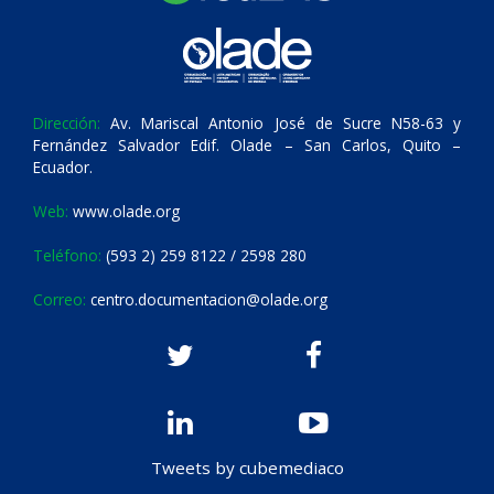
Dirección:
Av. Mariscal Antonio José de Sucre N58-63 y
Fernández Salvador Edif. Olade – San Carlos, Quito –
Ecuador.
Web:
www.olade.org
Teléfono:
(593 2) 259 8122 / 2598 280
Correo:
centro.documentacion@olade.org
Tweets by cubemediaco