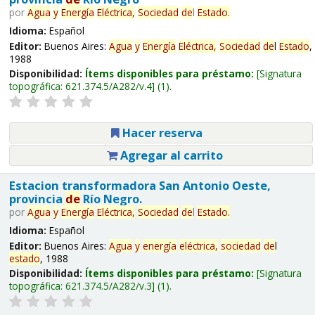
por
Agua
y
Energía
Eléctrica,
Sociedad
de
l
Estado
.
Idioma:
Español
Editor:
Buenos Aires:
Agua
y
Energía
Eléctrica,
Sociedad
de
l
Estado
,
1988
Disponibilidad:
Ítems disponibles para préstamo:
Signatura
topográfica:
621.374.5/A282/v.4
(1).
Hacer reserva
Agregar al carrito
Estacion transformadora San Antonio Oeste,
provincia
de
Río Negro.
por
Agua
y
Energía
Eléctrica,
Sociedad
de
l
Estado
.
Idioma:
Español
Editor:
Buenos Aires:
Agua
y
energía
eléctrica,
sociedad
de
l
estado
, 1988
Disponibilidad:
Ítems disponibles para préstamo:
Signatura
topográfica:
621.374.5/A282/v.3
(1).