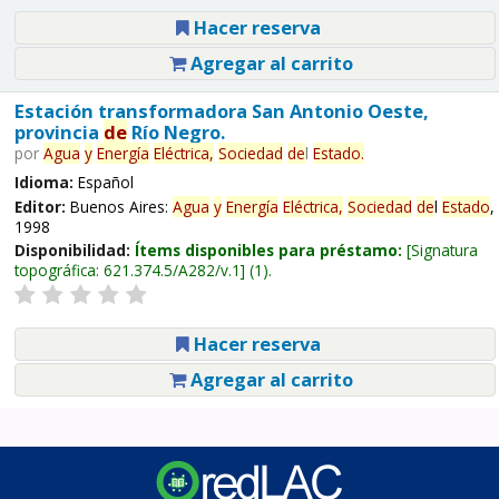
Hacer reserva
Agregar al carrito
Estación transformadora San Antonio Oeste,
provincia
de
Río Negro.
por
Agua
y
Energía
Eléctrica,
Sociedad
de
l
Estado
.
Idioma:
Español
Editor:
Buenos Aires:
Agua
y
Energía
Eléctrica,
Sociedad
de
l
Estado
,
1998
Disponibilidad:
Ítems disponibles para préstamo:
Signatura
topográfica:
621.374.5/A282/v.1
(1).
Hacer reserva
Agregar al carrito