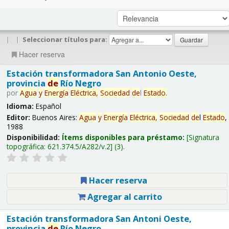
|
|
Seleccionar títulos para:
Hacer reserva
Estación transformadora San Antonio Oeste,
provincia
de
Río Negro
por
Agua
y
Energía
Eléctrica,
Sociedad
de
l
Estado
.
Idioma:
Español
Editor:
Buenos Aires:
Agua
y
Energía
Eléctrica,
Sociedad
de
l
Estado
,
1988
Disponibilidad:
Ítems disponibles para préstamo:
Signatura
topográfica:
621.374.5/A282/v.2
(3).
Hacer reserva
Agregar al carrito
Estación transformadora San Antoni Oeste,
provincia
de
Río Negro