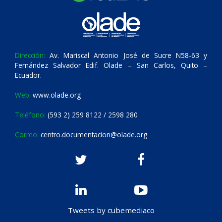
Dirección:
Av. Mariscal Antonio José de Sucre N58-63 y
Fernández Salvador Edif. Olade – San Carlos, Quito –
Ecuador.
Web:
www.olade.org
Teléfono:
(593 2) 259 8122 / 2598 280
Correo:
centro.documentacion@olade.org
Tweets by cubemediaco