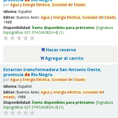
por
Agua
y
Energía
Eléctrica,
Sociedad
de
l
Estado
.
Idioma:
Español
Editor:
Buenos Aires:
Agua
y
Energía
Eléctrica,
Sociedad
de
l
Estado
,
1988
Disponibilidad:
Ítems disponibles para préstamo:
Signatura
topográfica:
621.374.5/A282/v.4
(1).
Hacer reserva
Agregar al carrito
Estacion transformadora San Antonio Oeste,
provincia
de
Río Negro.
por
Agua
y
Energía
Eléctrica,
Sociedad
de
l
Estado
.
Idioma:
Español
Editor:
Buenos Aires:
Agua
y
energía
eléctrica,
sociedad
de
l
estado
, 1988
Disponibilidad:
Ítems disponibles para préstamo:
Signatura
topográfica:
621.374.5/A282/v.3
(1).