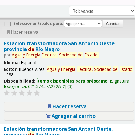
|
|
Seleccionar títulos para:
Hacer reserva
Estación transformadora San Antonio Oeste,
provincia
de
Río Negro
por
Agua
y
Energía
Eléctrica,
Sociedad
de
l
Estado
.
Idioma:
Español
Editor:
Buenos Aires:
Agua
y
Energía
Eléctrica,
Sociedad
de
l
Estado
,
1988
Disponibilidad:
Ítems disponibles para préstamo:
Signatura
topográfica:
621.374.5/A282/v.2
(3).
Hacer reserva
Agregar al carrito
Estación transformadora San Antoni Oeste,
provincia
de
Río Negro