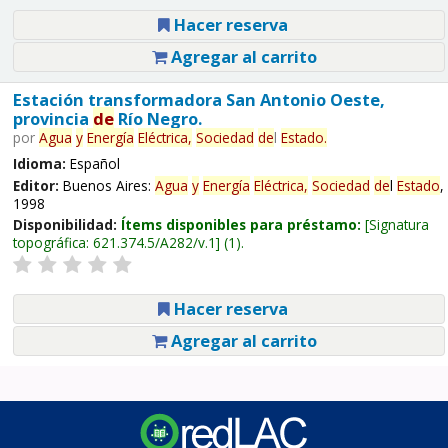
Hacer reserva
Agregar al carrito
Estación transformadora San Antonio Oeste,
provincia
de
Río Negro.
por
Agua
y
Energía
Eléctrica,
Sociedad
de
l
Estado
.
Idioma:
Español
Editor:
Buenos Aires:
Agua
y
Energía
Eléctrica,
Sociedad
de
l
Estado
,
1998
Disponibilidad:
Ítems disponibles para préstamo:
Signatura
topográfica:
621.374.5/A282/v.1
(1).
Hacer reserva
Agregar al carrito