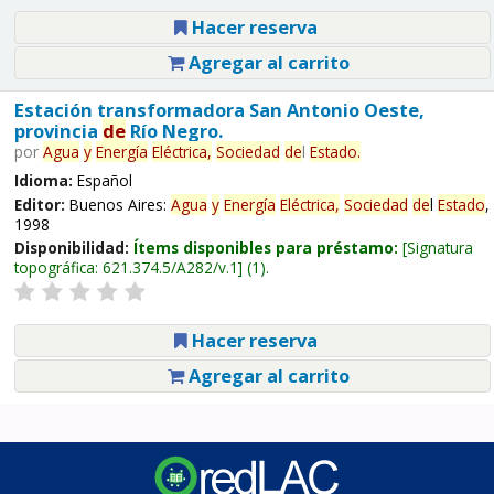
Hacer reserva
Agregar al carrito
Estación transformadora San Antonio Oeste,
provincia
de
Río Negro.
por
Agua
y
Energía
Eléctrica,
Sociedad
de
l
Estado
.
Idioma:
Español
Editor:
Buenos Aires:
Agua
y
Energía
Eléctrica,
Sociedad
de
l
Estado
,
1998
Disponibilidad:
Ítems disponibles para préstamo:
Signatura
topográfica:
621.374.5/A282/v.1
(1).
Hacer reserva
Agregar al carrito