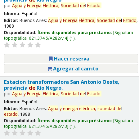
por
Agua
y
Energía
Eléctrica,
Sociedad
de
l
Estado
.
Idioma:
Español
Editor:
Buenos Aires:
Agua
y
Energía
Eléctrica,
Sociedad
de
l
Estado
,
1988
Disponibilidad:
Ítems disponibles para préstamo:
Signatura
topográfica:
621.374.5/A282/v.4
(1).
Hacer reserva
Agregar al carrito
Estacion transformadora San Antonio Oeste,
provincia
de
Río Negro.
por
Agua
y
Energía
Eléctrica,
Sociedad
de
l
Estado
.
Idioma:
Español
Editor:
Buenos Aires:
Agua
y
energía
eléctrica,
sociedad
de
l
estado
, 1988
Disponibilidad:
Ítems disponibles para préstamo:
Signatura
topográfica:
621.374.5/A282/v.3
(1).