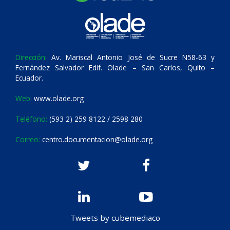
Dirección:
Av. Mariscal Antonio José de Sucre N58-63 y
Fernández Salvador Edif. Olade – San Carlos, Quito –
Ecuador.
Web:
www.olade.org
Teléfono:
(593 2) 259 8122 / 2598 280
Correo:
centro.documentacion@olade.org
Tweets by cubemediaco