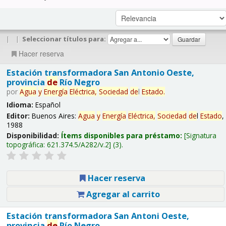
|
|
Seleccionar títulos para:
Hacer reserva
Estación transformadora San Antonio Oeste,
provincia
de
Río Negro
por
Agua
y
Energía
Eléctrica,
Sociedad
de
l
Estado
.
Idioma:
Español
Editor:
Buenos Aires:
Agua
y
Energía
Eléctrica,
Sociedad
de
l
Estado
,
1988
Disponibilidad:
Ítems disponibles para préstamo:
Signatura
topográfica:
621.374.5/A282/v.2
(3).
Hacer reserva
Agregar al carrito
Estación transformadora San Antoni Oeste,
provincia
de
Río Negro