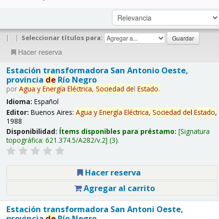
|
|
Seleccionar títulos para:
Hacer reserva
Estación transformadora San Antonio Oeste,
provincia
de
Río Negro
por
Agua
y
Energía
Eléctrica,
Sociedad
de
l
Estado
.
Idioma:
Español
Editor:
Buenos Aires:
Agua
y
Energía
Eléctrica,
Sociedad
de
l
Estado
,
1988
Disponibilidad:
Ítems disponibles para préstamo:
Signatura
topográfica:
621.374.5/A282/v.2
(3).
Hacer reserva
Agregar al carrito
Estación transformadora San Antoni Oeste,
provincia
de
Río Negro