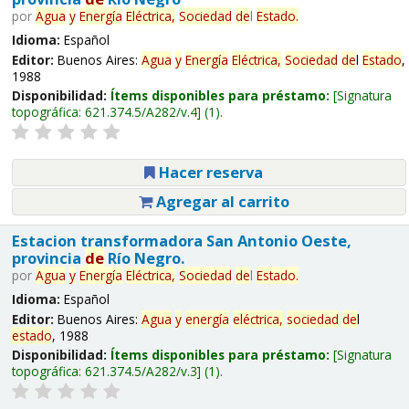
por
Agua
y
Energía
Eléctrica,
Sociedad
de
l
Estado
.
Idioma:
Español
Editor:
Buenos Aires:
Agua
y
Energía
Eléctrica,
Sociedad
de
l
Estado
,
1988
Disponibilidad:
Ítems disponibles para préstamo:
Signatura
topográfica:
621.374.5/A282/v.4
(1).
Hacer reserva
Agregar al carrito
Estacion transformadora San Antonio Oeste,
provincia
de
Río Negro.
por
Agua
y
Energía
Eléctrica,
Sociedad
de
l
Estado
.
Idioma:
Español
Editor:
Buenos Aires:
Agua
y
energía
eléctrica,
sociedad
de
l
estado
, 1988
Disponibilidad:
Ítems disponibles para préstamo:
Signatura
topográfica:
621.374.5/A282/v.3
(1).