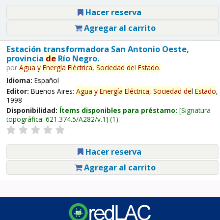
Hacer reserva
Agregar al carrito
Estación transformadora San Antonio Oeste,
provincia
de
Río Negro.
por
Agua
y
Energía
Eléctrica,
Sociedad
de
l
Estado
.
Idioma:
Español
Editor:
Buenos Aires:
Agua
y
Energía
Eléctrica,
Sociedad
de
l
Estado
,
1998
Disponibilidad:
Ítems disponibles para préstamo:
Signatura
topográfica:
621.374.5/A282/v.1
(1).
Hacer reserva
Agregar al carrito