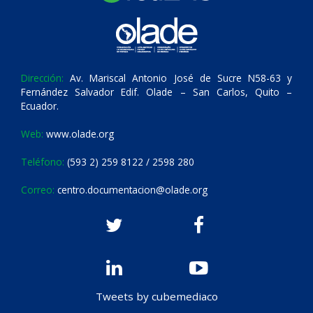
Dirección:
Av. Mariscal Antonio José de Sucre N58-63 y
Fernández Salvador Edif. Olade – San Carlos, Quito –
Ecuador.
Web:
www.olade.org
Teléfono:
(593 2) 259 8122 / 2598 280
Correo:
centro.documentacion@olade.org
Tweets by cubemediaco