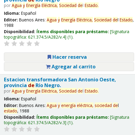
por
Agua
y
Energía
Eléctrica,
Sociedad
de
l
Estado
.
Idioma:
Español
Editor:
Buenos Aires:
Agua
y
Energía
Eléctrica,
Sociedad
de
l
Estado
,
1988
Disponibilidad:
Ítems disponibles para préstamo:
Signatura
topográfica:
621.374.5/A282/v.4
(1).
Hacer reserva
Agregar al carrito
Estacion transformadora San Antonio Oeste,
provincia
de
Río Negro.
por
Agua
y
Energía
Eléctrica,
Sociedad
de
l
Estado
.
Idioma:
Español
Editor:
Buenos Aires:
Agua
y
energía
eléctrica,
sociedad
de
l
estado
, 1988
Disponibilidad:
Ítems disponibles para préstamo:
Signatura
topográfica:
621.374.5/A282/v.3
(1).