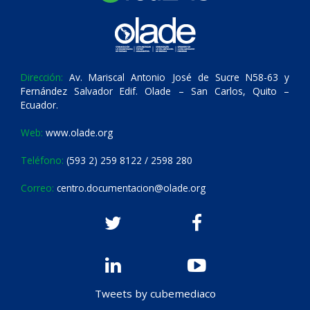
Dirección:
Av. Mariscal Antonio José de Sucre N58-63 y
Fernández Salvador Edif. Olade – San Carlos, Quito –
Ecuador.
Web:
www.olade.org
Teléfono:
(593 2) 259 8122 / 2598 280
Correo:
centro.documentacion@olade.org
Tweets by cubemediaco