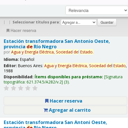
|
|
Seleccionar títulos para:
Hacer reserva
Estación transformadora San Antonio Oeste,
provincia
de
Río Negro
por
Agua
y
Energía
Eléctrica,
Sociedad
de
l
Estado
.
Idioma:
Español
Editor:
Buenos Aires:
Agua
y
Energía
Eléctrica,
Sociedad
de
l
Estado
,
1988
Disponibilidad:
Ítems disponibles para préstamo:
Signatura
topográfica:
621.374.5/A282/v.2
(3).
Hacer reserva
Agregar al carrito
Estación transformadora San Antoni Oeste,
provincia
de
Río Negro