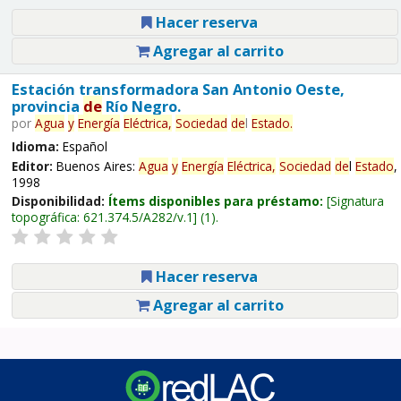
Hacer reserva
Agregar al carrito
Estación transformadora San Antonio Oeste,
provincia
de
Río Negro.
por
Agua
y
Energía
Eléctrica,
Sociedad
de
l
Estado
.
Idioma:
Español
Editor:
Buenos Aires:
Agua
y
Energía
Eléctrica,
Sociedad
de
l
Estado
,
1998
Disponibilidad:
Ítems disponibles para préstamo:
Signatura
topográfica:
621.374.5/A282/v.1
(1).
Hacer reserva
Agregar al carrito